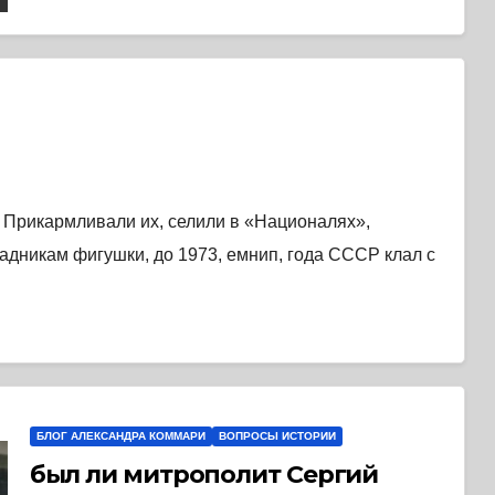
. Прикармливали их, селили в «Националях»,
падникам фигушки, до 1973, емнип, года СССР клал с
БЛОГ АЛЕКСАНДРА КОММАРИ
ВОПРОСЫ ИСТОРИИ
был ли митрополит Сергий