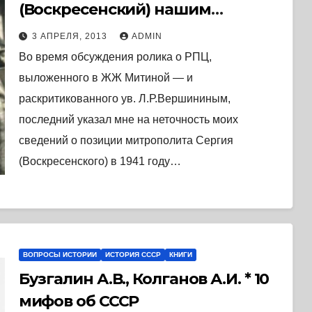
(Воскресенский) нашим
человеком у немцев?
3 АПРЕЛЯ, 2013
ADMIN
Во время обсуждения ролика о РПЦ,
выложенного в ЖЖ Митиной — и
раскритикованного ув. Л.Р.Вершининым,
последний указал мне на неточность моих
сведений о позиции митрополита Сергия
(Воскресенского) в 1941 году…
ВОПРОСЫ ИСТОРИИ
ИСТОРИЯ СССР
КНИГИ
Бузгалин А.В., Колганов А.И. * 10
мифов об СССР