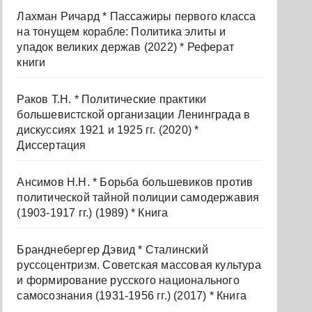
Лахман Ричард * Пассажиры первого класса
на тонущем корабле: Политика элиты и
упадок великих держав (2022) * Реферат
книги
Раков Т.Н. * Политические практики
большевистской организации Ленинграда в
дискуссиях 1921 и 1925 гг. (2020) *
Диссертация
Ансимов Н.Н. * Борьба большевиков против
политической тайной полиции самодержавия
(1903-1917 гг.) (1989) * Книга
Бранднебергер Дэвид * Сталинский
руссоцентризм. Советская массовая культура
и формирование русского национального
самосознания (1931-1956 гг.) (2017) * Книга