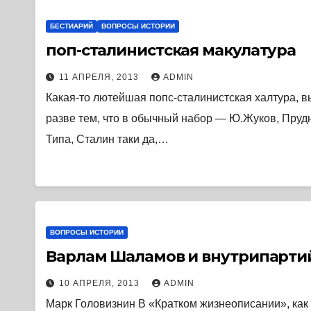
БЕСТИАРИЙ
ВОПРОСЫ ИСТОРИИ
поп-сталинистская макулатура
11 АПРЕЛЯ, 2013
ADMIN
Какая-то лютейшая попс-сталинистская халтура, в
разве тем, что в обычный набор — Ю.Жуков, Пру
Типа, Сталин таки да,…
ВОПРОСЫ ИСТОРИИ
Варлам Шаламов и внутрипартий
10 АПРЕЛЯ, 2013
ADMIN
Марк Головизнин В «Кратком жизнеописании», как 