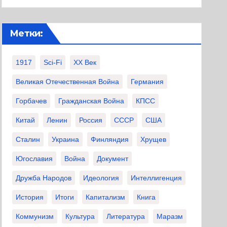
Метки:
1917
Sci-Fi
XX Век
Великая Отечественная Война
Германия
Горбачев
Гражданская Война
КПСС
Китай
Ленин
Россия
СССР
США
Сталин
Украина
Финляндия
Хрущев
Югославия
Война
Документ
Дружба Народов
Идеология
Интеллигенция
История
Итоги
Капитализм
Книга
Коммунизм
Культура
Литература
Маразм