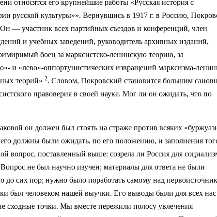
ени относятся его крупнейшие работы «Русская история с
рии русской культуры»». Вернувшись в 1917 г. в Россию, Покро
 Он — участник всех партийных съездов и конференций, член
дений и учебных заведений, руководитель архивных изданий,
примиримый боец за марксистско-ленинскую теорию, за
во»- и «лево»-оппортунистических извращений марксизма-ленин
2
зных теорий»
. Словом, Покровский становится большим санов
истского правоверия в своей науке. Мог ли он ожидать, что по
аковой он должен был стоять на страже против всяких «буржуа
него должны были ожидать, по его положению, и заполнения тог
ной вопрос, поставленный выше: созрела ли Россия для социализ
 Вопрос не был научно изучен; материалы для ответа не были
но до сих пор; нужно было поработать самому над первоисточни
аки был человеком нашей выучки. Его выводы были для всех нас
щие сходные точки. Мы вместе пережили полосу увлечения