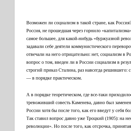
Возможен ли социализм в такой стране, как Россия?
Россия, не прошедшая через горнило «капитализма
самое большее, для какой-нибудь «буржуазной рево
задавали себе деятели коммунистического переворо
отвечали на него отрицательно: нет, социализм в Р
вопрос о том, введен ли в России социализм в резу
строгий приказ Сталина, раз навсегда решившего: 
— в порядке практическом.
А в порядке теоретическом, где все-таки приходил
тревоживший совесть Каменева, давно был заменен
России хотя бы после того, как его введут у себя
Так ставил вопрос давно уже Троцкий (1905): на н
революции». Но после того, как отсрочка, принята