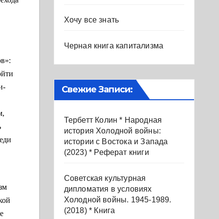
Хочу все знать
Черная книга капитализма
в»:
ойти
и-
Свежие Записи:
м,
Тербетт Колин * Народная
ь
история Холодной войны:
реди
истории с Востока и Запада
(2023) * Реферат книги
Советская культурная
зм
дипломатия в условиях
Холодной войны. 1945-1989.
кой
(2018) * Книга
е