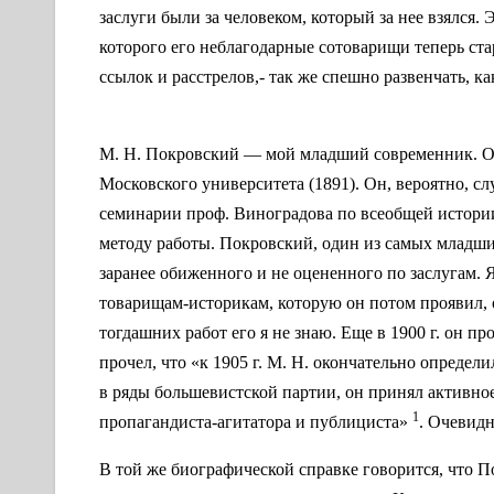
заслуги были за человеком, который за нее взялся
которого его неблагодарные сотоварищи теперь ста
ссылок и расстрелов,- так же спешно развенчать, к
М. Н. Покровский — мой младший современник. О
Московского университета (1891). Он, вероятно, с
семинарии проф. Виноградова по всеобщей истории,
методу работы. Покровский, один из самых младши
заранее обиженного и не оцененного по заслугам. 
товарищам-историкам, которую он потом проявил, 
тогдашних работ его я не знаю. Еще в 1900 г. он пр
прочел, что «к 1905 г. М. Н. окончательно определ
в ряды большевистской партии, он принял активное
1
пропагандиста-агитатора и публициста»
. Очевидн
В той же биографической справке говорится, что П