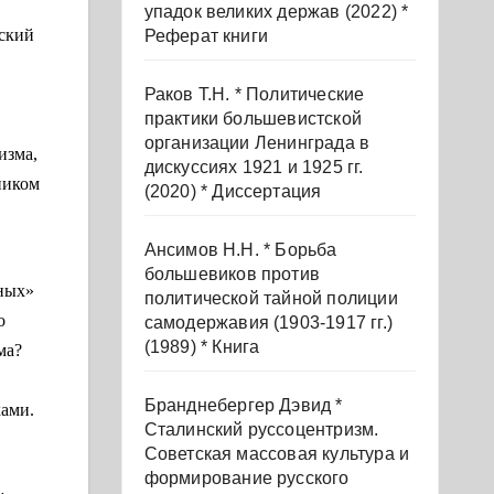
упадок великих держав (2022) *
вский
Реферат книги
Раков Т.Н. * Политические
практики большевистской
организации Ленинграда в
изма,
дискуссиях 1921 и 1925 гг.
ником
(2020) * Диссертация
Ансимов Н.Н. * Борьба
большевиков против
зных»
политической тайной полиции
о
самодержавия (1903-1917 гг.)
(1989) * Книга
ма?
Бранднебергер Дэвид *
ками.
Сталинский руссоцентризм.
Советская массовая культура и
формирование русского