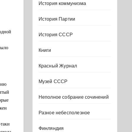
,
История коммунизма
История Партии
 одной
История СССР
было
Книги
Красный Журнал
Музей СССР
рию
витый
Неполное собрание сочинений
орые
лжен
Разное небесполезное
-таки
Финляндия
рехода