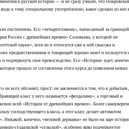
енения к русской истории — и не сразу узнали, что Покровски
 виде к тому специальному употреблению, какое сделано из нее 
были постепенны. Его «четырехтомник», написанный за границей
ория России с древнейших времен» Соловьева, у которой он
итетской науки», хотя он и относится уже к ней свысока и
 своих предшественников и товарищей хорошо знает и пользуется
их и подчеркнуть свое превосходство. Его «История» идет, конечн
 которое прошло от составления этого курса до появления новых
 он всех обгоняет, прост: он заключается в том, что к добытым 
равящий класс у него называется «феодалами», а торговый и
нии всей «Истории от древнейших времен». Более самоуверен
ользу господствующего класса, а этот класс делает автоматом
. Никакой, конечно, «великой державы» не было на заре истори
имиро-суздальской «сельской», особенно ярко подчеркнутое