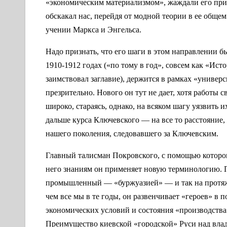
«экономическим материализмом», жаждали его прим
обскакал нас, перейдя от модной теории в ее общем
учении Маркса и Энгельса.
Надо признать, что его шаги в этом направлении 
1910-1912 годах («по тому в год», совсем как «Ист
заимствовал заглавие), держится в рамках «универс
презрительно. Нового он тут не дает, хотя работы
широко, стараясь, однако, на всяком шагу уязвить 
дальше курса Ключевского — на все то расстояние,
нашего поколения, следовавшего за Ключевским.
Главный талисман Покровского, с помощью которого
него знаниям он применяет новую терминологию. П
промышленный — «буржуазией» — и так на протяже
чем все мы в те годы, он развенчивает «героев» в п
экономических условий и состояния «производства»
Преимущество киевской «городской» Руси над влад