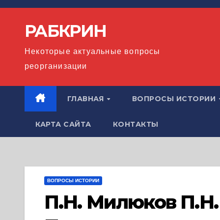
Перейти
к
РАБКРИН
содержимому
Некоторые актуальные вопросы
реорганизации
ГЛАВНАЯ
ВОПРОСЫ ИСТОРИИ
КАРТА САЙТА
КОНТАКТЫ
ВОПРОСЫ ИСТОРИИ
П.Н. Милюков П.Н.