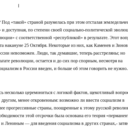
I
 Под «такой» страной разумелась при этом отсталая земледельче
» и доступная, по степени своей социально-политической эволю
люции» с соответственной «республикой» в результате. Этот воп
та накануне 25 Октября. Некоторые из них, как Каменев и Зинов
оссии невозможен. Люди, так думавшие, теперь расстреляны; но
льтате революции, остается и до сих пор спорным, несмотря на
социализм в России введен, и больше об этом говорить не нужно.
ось несколько церемониться с логикой фактов, щекотливый вопро
 другим, менее откровенным: возможно ли ввести социализм в
 более прогрессивные страны, поощренные к этому русской револ
еобходимости этой отсрочки была основана его теория «пермане
я и Лениным — для введения социализма в других странах,- затя