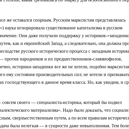
все же оставался спорным. Русским марксистам представлялась
») наука игнорировала существование капитализма в русском
 значение. Они даже получали поддержку у историков-«западнико
 путем, как и европейский Запад, а следовательно, она должна пр
несходстве русского исторического процесса с западным историк
 — против народников и их предшественников-славянофилов,
нечно, историки-западники все же не хотели, подобно марксиста
го ему состояния производительных сил; не хотели и признават
ах господствующего в данное время класса. Но, как увидим, и с
— совсем своего — специалиста-историка, который бы подвел
лектического материализма». Надо было доказать, что социали
сным, сверхъестественным путем, а по всем правилам историчес
Задача была нелегкая — в сущности даже невыполнимая. Тем боле