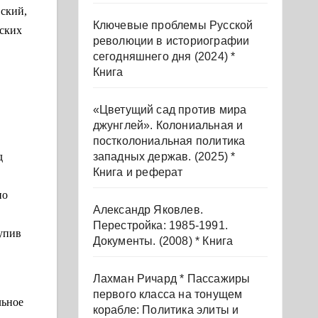
вский,
Ключевые проблемы Русской
нских
революции в историографии
сегодняшнего дня (2024) *
Книга
«Цветущий сад против мира
джунглей». Колониальная и
постколониальная политика
западных держав. (2025) *
д
Книга и реферат
но
Александр Яковлев.
Перестройка: 1985-1991.
тупив
Документы. (2008) * Книга
Лахман Ричард * Пассажиры
первого класса на тонущем
льное
корабле: Политика элиты и