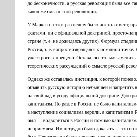
до бесконечности, а русская революция была все-так
каков же смысл этой революции.
У Маркса на этот раз нельзя было искать ответа; пр
фактами, ни с официальной доктриной, просто-напр
стране (т. е. не дожидаясь других). Формула стыдл
Россия, т. е. вопрос возвращался к исходной точке
уже строго запрещено. Оставалось только заменит
теоретических рассуждений о смысле русской рев
Однако же оставалась инстанция, к которой понево
объявить русскую историю небывшей и запретить в
на свой лад в угоду официальной доктрине. Доктри
капитализм. Но разве в России не было капитализм
в наступление социализма верили, а капитализм в
был — водвориться в России и помимо капитализма
неприемлем. Им нетрудно было доказать — это и не
был. Невозможно было доказать, что он дорос до то