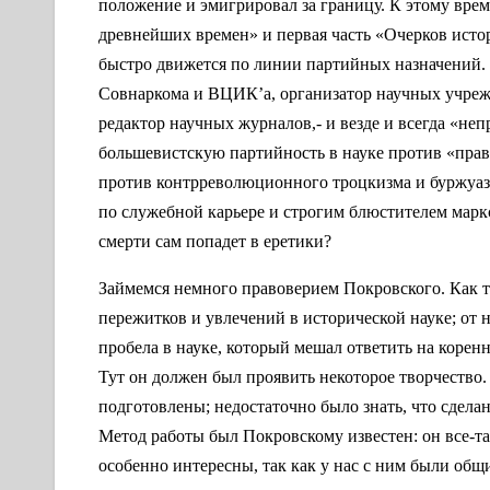
положение и эмигрировал за границу. К этому врем
древнейших времен» и первая часть «Очерков исто
быстро движется по линии партийных назначений.
Совнаркома и ВЦИК’а, организатор научных учреж
редактор научных журналов,- и везде и всегда «не
большевистскую партийность в науке против «пра
против контрреволюционного троцкизма и буржуа
по служебной карьере и строгим блюстителем маркс
смерти сам попадет в еретики?
Займемся немного правоверием Покровского. Как т
пережитков и увлечений в исторической науке; от 
пробела в науке, который мешал ответить на корен
Тут он должен был проявить некоторое творчество.
подготовлены; недостаточно было знать, что сдела
Метод работы был Покровскому известен: он все-т
особенно интересны, так как у нас с ним были об