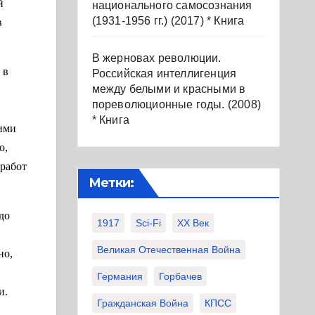
й
национального самосознания
(1931-1956 гг.) (2017) * Книга
в
В жерновах революции.
 в
Российская интеллигенция
между белыми и красными в
пореволюционные годы. (2008)
* Книга
 ими
о,
 работ
Метки:
до
1917
Sci-Fi
XX Век
Великая Отечественная Война
но,
Германия
Горбачев
и.
Гражданская Война
КПСС