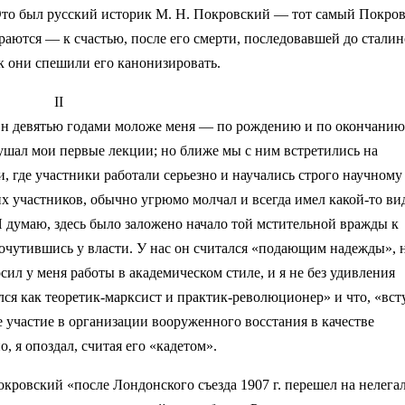
. Это был русский историк М. Н. Покровский — тот самый Покро
раются — к счастью, после его смерти, последовавшей до стали
ак они спешили его канонизировать.
II
н девятью годами моложе меня — по рождению и по окончанию
лушал мои первые лекции; но ближе мы с ним встретились на
 где участники работали серьезно и научались строго научному
х участников, обычно угрюмо молчал и всегда имел какой-то ви
Я думаю, здесь было заложено начало той мстительной вражды к
очутившись у власти. У нас он считался «подающим надежды», 
осил у меня работы в академическом стиле, и я не без удивления
ился как теоретик-марксист и практик-революционер» и что, «вс
 участие в организации вооруженного восстания в качестве
о, я опоздал, считая его «кадетом».
окровский «после Лондонского съезда 1907 г. перешел на нелега