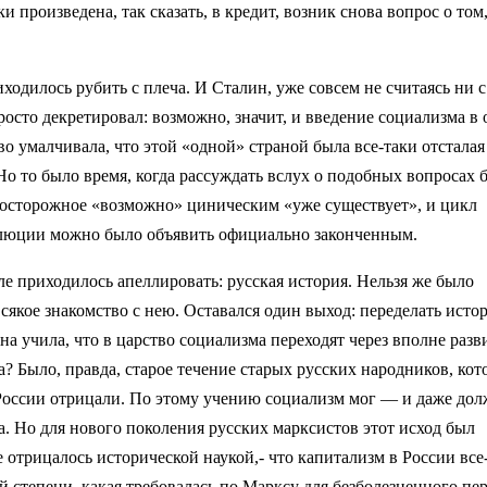
и произведена, так сказать, в кредит, возник снова вопрос о том
иходилось рубить с плеча. И Сталин, уже совсем не считаясь ни с
осто декретировал: возможно, значит, и введение социализма в
иво умалчивала, что этой «одной» страной была все-таки отсталая
. Но то было время, когда рассуждать вслух о подобных вопросах 
ь осторожное «возможно» циническим «уже существует», и цикл
олюции можно было объявить официально законченным.
ле приходилось апеллировать: русская история. Нельзя же было
сякое знакомство с нею. Оставался один выход: переделать исто
на учила, что в царство социализма переходят через вполне раз
а? Было, правда, старое течение старых русских народников, кот
 России отрицали. По этому учению социализм мог — и даже до
. Но для нового поколения русских марксистов этот исход был
 отрицалось исторической наукой,- что капитализм в России все
й степени, какая требовалась по Марксу для безболезненного пе