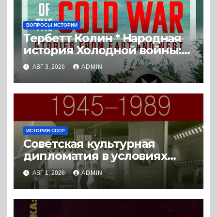
ВОПРОСЫ ИСТОРИИ
Тербетт Колин * Народная
история Холодной войны:
истории с Востока и Запада
АВГ 3, 2026
ADMIN
(2023) * Реферат книги
ИСТОРИЯ СССР
Советская культурная
дипломатия в условиях
Холодной войны. 1945-1989.
АВГ 1, 2026
ADMIN
(2018) * Книга