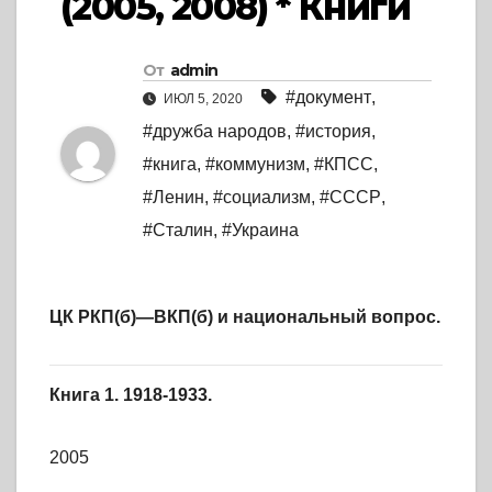
(2005, 2008) * Книги
От
admin
#документ
,
ИЮЛ 5, 2020
#дружба народов
,
#история
,
#книга
,
#коммунизм
,
#КПСС
,
#Ленин
,
#социализм
,
#СССР
,
#Сталин
,
#Украина
ЦК РКП(б)—ВКП(б) и национальный вопрос.
Книга 1. 1918-1933.
2005