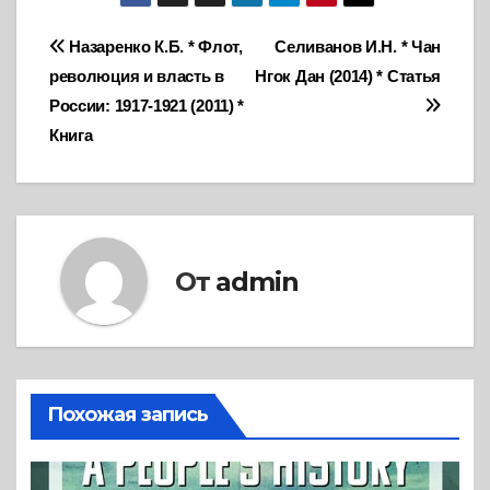
Навигация
Назаренко К.Б. * Флот,
Селиванов И.Н. * Чан
революция и власть в
Нгок Дан (2014) * Статья
по
России: 1917-1921 (2011) *
записям
Книга
От
admin
Похожая запись