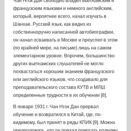
Чан Нгок Дан свободно владел вьетнамским и
французским языками и немного английским,
который, вероятнее всего, начал изучать в
Шанхае. Русский язык, как видно из
собственноручно написанной автобиографии,
он начал осваивать в Москве и преуспел в этом
(по крайней мере, на письме) лишь на самом
элементарном уровне. Впрочем, большинство
других вьетнамских слушателей не могло
похвастаться хорошим знанием французского
или английского языков, что создавало для
преподавательского состава КУТВ и МЛШ
определенные трудности в их обучении [8].
В январе 1931 г. Чан Нгок Дан прервал
обучение и возвратился в Китай, где, по-
видимому, был принят в ряды КПИК [9]. Можно
предположить, что он поехал помогать родному