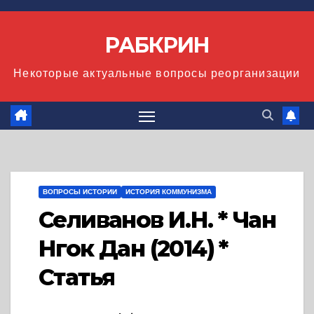
Перейти
к
РАБКРИН
содержимому
Некоторые актуальные вопросы реорганизации
ВОПРОСЫ ИСТОРИИ
ИСТОРИЯ КОММУНИЗМА
Селиванов И.Н. * Чан
Нгок Дан (2014) *
Статья