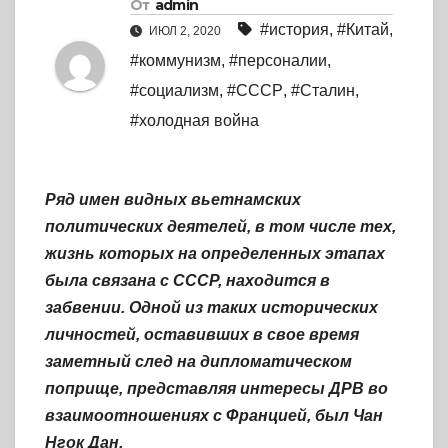
От
admin
#история
,
#Китай
,
ИЮЛ 2, 2020
#коммунизм
,
#персоналии
,
#социализм
,
#СССР
,
#Сталин
,
#холодная война
Ряд имен видных вьетнамских
политических деятелей, в том числе тех,
жизнь которых на определенных этапах
была связана с СССР, находится в
забвении. Одной из таких исторических
личностей, оставивших в свое время
заметный след на дипломатическом
поприще, представляя интересы ДРВ во
взаимоотношениях с Францией, был Чан
Нгок Дан.