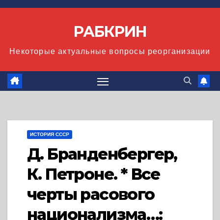
Перейти
к
РАБКРИН
содержимому
Некоторые актуальные вопросы реорганизации
ИСТОРИЯ СССР
Д. Бранденбергер,
К. Петроне. * Все
черты расового
национализма…: