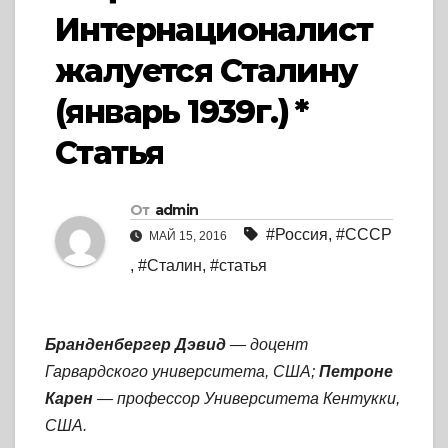
Интернационалист
жалуется Сталину
(январь 1939г.) *
Статья
От
admin
#Россия
,
#СССР
МАЙ 15, 2016
,
#Сталин
,
#статья
Бранденбергер Дэвид
— доцент
Гарвардского университета, США;
Петроне
Карен
— профессор Университета Кентукки,
США.