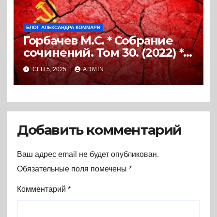
БЛОГ АЛЕКСАНДРА КОММАРИ
Горбачев М.С. * Собрание
сочинений. Том 30. (2022) *
Книга
СЕН 5, 2025
ADMIN
Добавить комментарий
Ваш адрес email не будет опубликован.
Обязательные поля помечены
*
Комментарий
*