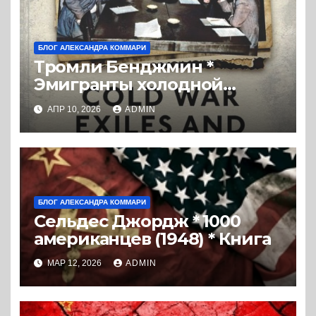
БЛОГ АЛЕКСАНДРА КОММАРИ
Тромли Бенджмин *
Эмигранты холодной
войны и ЦРУ: Заговоры с
АПР 10, 2026
ADMIN
целью освобождения
России (2019) * Перевод
книги
БЛОГ АЛЕКСАНДРА КОММАРИ
Сельдес Джордж * 1000
американцев (1948) * Книга
МАР 12, 2026
ADMIN