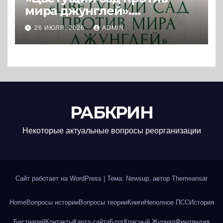
мира джунглей».
Колониальная и
26 ИЮЛЯ, 2026
ADMIN
постколониальная
политика западных
держав. (2025) * Книга и
реферат
РАБКРИН
Некоторые актуальные вопросы реорганизации
Сайт работает на WordPress
|
Тема: Newsup, автор
Themeansar
Home
Вопросы истории
Вопросы теории
Книги
Неполное ПСС
История
Бестиарий
Контакты
Карта сайта
Блог
Красный Журнал
Финляндия