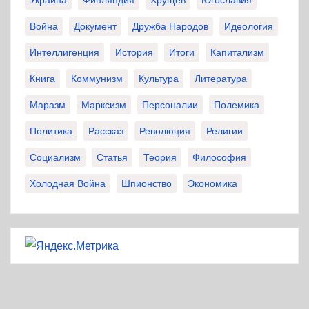
Украина
Финляндия
Хрущев
Югославия
Война
Документ
Дружба Народов
Идеология
Интеллигенция
История
Итоги
Капитализм
Книга
Коммунизм
Культура
Литература
Маразм
Марксизм
Персоналии
Полемика
Политика
Рассказ
Революция
Религии
Социализм
Статья
Теория
Философия
Холодная Война
Шпионство
Экономика