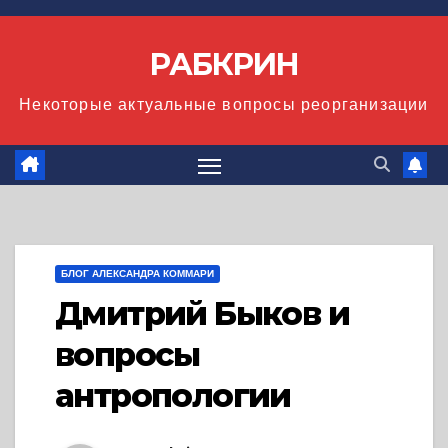
Перейти
к
РАБКРИН
содержимому
Некоторые актуальные вопросы реорганизации
БЛОГ АЛЕКСАНДРА КОММАРИ
Дмитрий Быков и
вопросы
антропологии