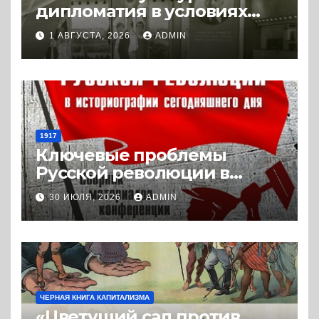
дипломатия в условиях
Холодной войны. 1945-1989.
1 АВГУСТА, 2026
ADMIN
(2018) * Книга
1917
Ключевые проблемы
Русской революции в
историографии
30 ИЮЛЯ, 2026
ADMIN
сегодняшнего дня (2024) *
Книга
ЧЕРНАЯ КНИГА КАПИТАЛИЗМА
«Цветущий сад против