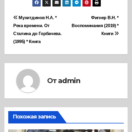
Навигация
Мухитдинов Н.А. *
Фигнер В.Н. *
Река времени. От
Воспоминания (2019) *
по
Сталина до Горбачева.
Книги
записям
(1995) * Книга
От
admin
Похожая запись