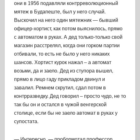
они в 1956 подавляли контрреволюционный
мятеж в Будапеште, был у него случай.
Выскочил на него один мятежник — бывший
офицер-хортист, как потом выяснилось, прямо
с автоматом в руках. А дед только-только свой
магазин расстрелял, когда они горком партии
отбивали, то есть не было у него никаких
шансов. Хортист курок нажал – а автомат
возьми, да и заело. Дед из ступора вышел,
прямо в лицо гаду прикладом двинул и
завалил. Ремнем скрутил, сдал потом в
контрразведку. Дед говорил – просто чудо, не то
так бы он и остался в чужой венгерской
столице, если бы не заело автомат в руках у
супостата.
— Интересно, — пробормотал профессор.