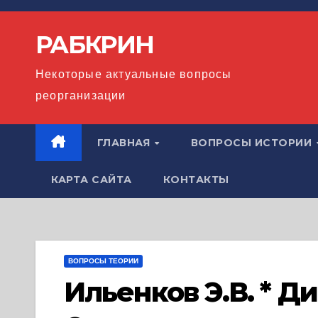
Перейти
к
РАБКРИН
содержимому
Некоторые актуальные вопросы
реорганизации
ГЛАВНАЯ
ВОПРОСЫ ИСТОРИИ
КАРТА САЙТА
КОНТАКТЫ
ВОПРОСЫ ТЕОРИИ
Ильенков Э.В. * Д