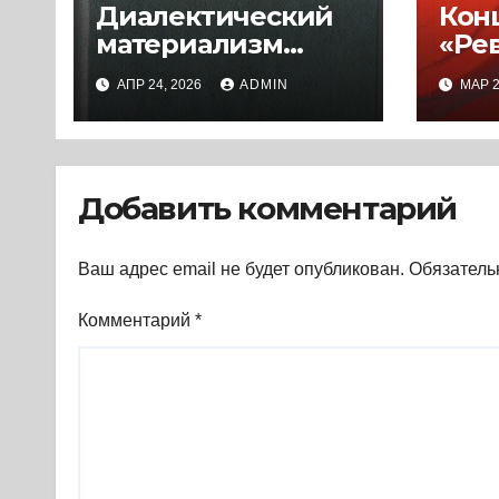
Диалектический
Кон
материализм
«Ре
(1989) * Книга
сов
АПР 24, 2026
ADMIN
МАР 2
пол
диск
Кни
Добавить комментарий
Ваш адрес email не будет опубликован.
Обязатель
Комментарий
*