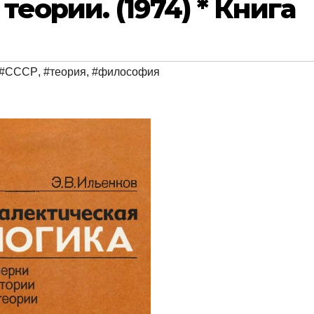
теории. (1974) * Книга
#СССР
,
#теория
,
#философия