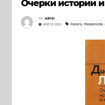
Очерки истории и 
От
admin
#книга
,
#марксизм
,
НОЯ 15, 2023