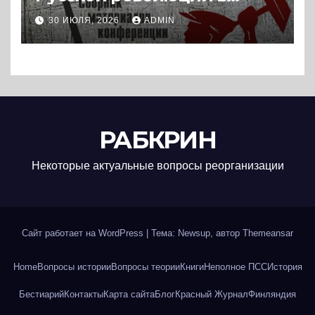
историографии
30 ИЮЛЯ, 2026
ADMIN
сегодняшнего дня (2024) *
Книга
РАБКРИН
Некоторые актуальные вопросы реорганизации
Сайт работает на WordPress
|
Тема: Newsup, автор
Themeansar
Home
Вопросы истории
Вопросы теории
Книги
Неполное ПСС
История
Бестиарий
Контакты
Карта сайта
Блог
Красный Журнал
Финляндия