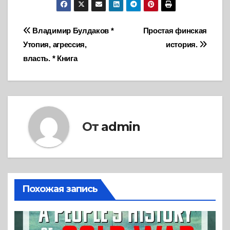
Навигация
Владимир Булдаков *
Простая финская
Утопия, агрессия,
история.
по
власть. * Книга
записям
От
admin
Похожая запись