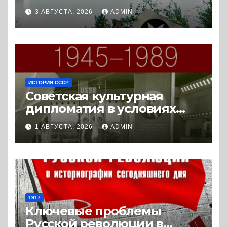
истории с Востока и Запада
3 АВГУСТА, 2026
ADMIN
(2023) * Реферат книги
ИСТОРИЯ СССР
Советская культурная
дипломатия в условиях
Холодной войны. 1945-1989.
1 АВГУСТА, 2026
ADMIN
(2018) * Книга
1917
Ключевые проблемы
Русской революции в