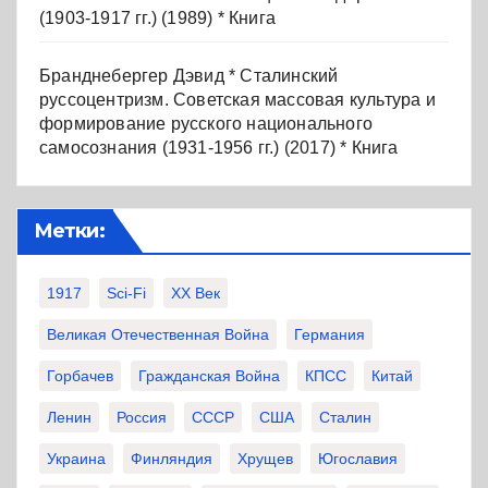
(1903-1917 гг.) (1989) * Книга
Бранднебергер Дэвид * Сталинский
руссоцентризм. Советская массовая культура и
формирование русского национального
самосознания (1931-1956 гг.) (2017) * Книга
Метки:
1917
Sci-Fi
XX Век
Великая Отечественная Война
Германия
Горбачев
Гражданская Война
КПСС
Китай
Ленин
Россия
СССР
США
Сталин
Украина
Финляндия
Хрущев
Югославия