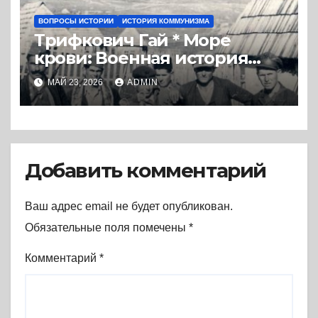
ВОПРОСЫ ИСТОРИИ
ИСТОРИЯ КОММУНИЗМА
Трифкович Гай * Море
крови: Военная история
партизанского движения в
МАЙ 23, 2026
ADMIN
Югославии 1941–1945 (2022) *
Реферат книги
Добавить комментарий
Ваш адрес email не будет опубликован.
Обязательные поля помечены
*
Комментарий
*