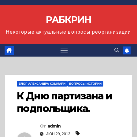
Перейти
к
РАБКРИН
содержимому
Некоторые актуальные вопросы реорганизации
БЛОГ АЛЕКСАНДРА КОММАРИ
ВОПРОСЫ ИСТОРИИ
К Дню партизана и
подпольщика.
От
admin
ИЮН 29, 2013