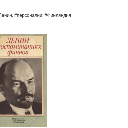
Ленин
,
#персоналии
,
#Финляндия