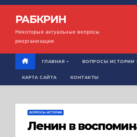
Перейти
к
РАБКРИН
содержимому
Некоторые актуальные вопросы
реорганизации
ГЛАВНАЯ
ВОПРОСЫ ИСТОРИИ
КАРТА САЙТА
КОНТАКТЫ
ВОПРОСЫ ИСТОРИИ
Ленин в воспомин