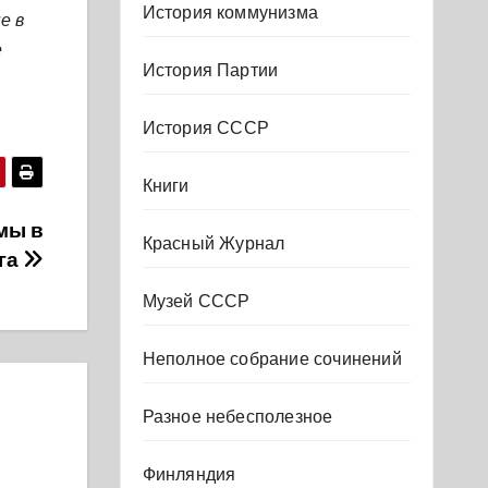
История коммунизма
е в
е
История Партии
История СССР
Книги
мы в
Красный Журнал
ига
Музей СССР
Неполное собрание сочинений
Разное небесполезное
Финляндия