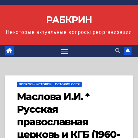
Перейти
к
РАБКРИН
содержимому
Некоторые актуальные вопросы реорганизации
ВОПРОСЫ ИСТОРИИ
ИСТОРИЯ СССР
Маслова И.И. *
Русская
православная
церковь и КГБ (1960-