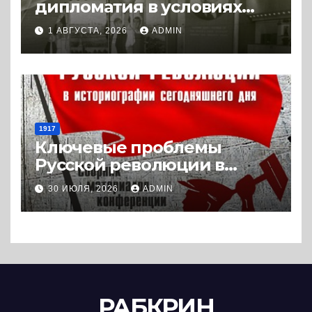
дипломатия в условиях
Холодной войны. 1945-1989.
1 АВГУСТА, 2026
ADMIN
(2018) * Книга
1917
Ключевые проблемы
Русской революции в
историографии
30 ИЮЛЯ, 2026
ADMIN
сегодняшнего дня (2024) *
Книга
РАБКРИН