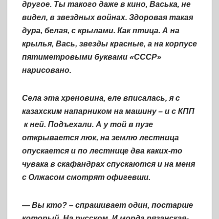
другое. Ты такого даже в кино, Васька, не
видел, в звездных войнах. Здоровая такая
дура, белая, с крылами. Как птица. А на
крылья, Вась, звезды красные, а на корпусе
пятиметровыми буквами «СССР»
нарисовано.
Села эта хреновина, еле вписалась, я с
казахским напарником на машину – и с КПП
к ней. Подъехали. А у той в пузе
открывается люк, на землю лестница
опускается и по лестнице два каких-то
чувака в скафандрах спускаются и на меня
с Олжасом смотрят офигевши.
— Вы кто? – спрашивает один, постарше
который. На русском. И морда рязанская-