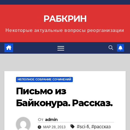
Перейти
к
РАБКРИН
содержимому
Некоторые актуальные вопросы реорганизации
НЕПОЛНОЕ СОБРАНИЕ СОЧИНЕНИЙ
Письмо из
Байконура. Рассказ.
От
admin
#sci-fi
,
#рассказ
МАР 28, 2013