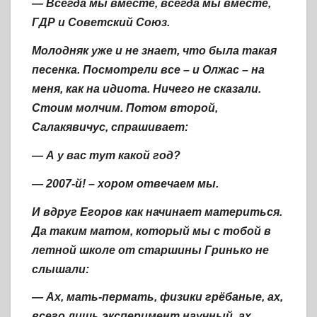
— Всегда мы вместе, всегда мы вместе,
ГДР и Советский Союз.
Молодняк уже и не знает, что была такая
песенка.
Посмотрели все – и Олжас – на
меня, как на идиота. Ничего не сказали.
Стоим молчим. Потом второй,
Салакявичус, спрашивает:
— А у вас тут какой год?
— 2007-й! – хором отвечаем мы.
И вдруг Егоров как начинает материться.
Да таким матом, который мы с тобой в
летной школе от старшины Гринько не
слышали:
— Ах, мать-пермать, физики грёбаные, ах,
всего лишь эксперимент научный, ах,