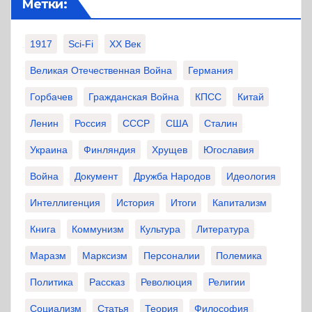
Метки:
1917
Sci-Fi
XX Век
Великая Отечественная Война
Германия
Горбачев
Гражданская Война
КПСС
Китай
Ленин
Россия
СССР
США
Сталин
Украина
Финляндия
Хрущев
Югославия
Война
Документ
Дружба Народов
Идеология
Интеллигенция
История
Итоги
Капитализм
Книга
Коммунизм
Культура
Литература
Маразм
Марксизм
Персоналии
Полемика
Политика
Рассказ
Революция
Религии
Социализм
Статья
Теория
Философия