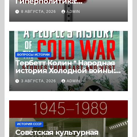
Гиперполитика:
Экстремальная
8 АВГУСТА, 2026
ADMIN
политизация без
политических
последствий (2026) *
Реферат книги
ВОПРОСЫ ИСТОРИИ
Тербетт Колин * Народная
история Холодной войны:
истории с Востока и Запада
3 АВГУСТА, 2026
ADMIN
(2023) * Реферат книги
ИСТОРИЯ СССР
Советская культурная