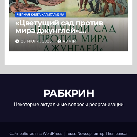
ЧЕРНАЯ КНИГА КАПИТАЛИЗМА
«Цветущий сад против
мира джунглей».
Колониальная и
26 ИЮЛЯ, 2026
ADMIN
постколониальная
политика западных
держав. (2025) * Книга и
реферат
РАБКРИН
Некоторые актуальные вопросы реорганизации
Сайт работает на WordPress
|
Тема: Newsup, автор
Themeansar