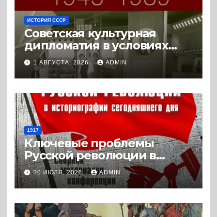
ИСТОРИЯ СССР
Советская культурная
дипломатия в условиях
Холодной войны. 1945-1989.
1 АВГУСТА, 2026
ADMIN
(2018) * Книга
1917
Ключевые проблемы
Русской революции в
историографии
30 ИЮЛЯ, 2026
ADMIN
сегодняшнего дня (2024) *
Книга