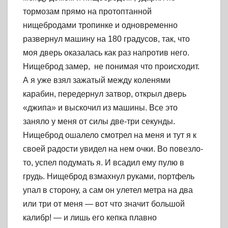
тормозам прямо на протоптанной
нищебродами тропинке и одновременно
развернул машину на 180 градусов, так, что
моя дверь оказалась как раз напротив него.
Нищеброд замер, не понимая что происходит.
А я уже взял зажатый между коленями
карабин, передернул затвор, открыл дверь
«джипа» и выскочил из машины. Все это
заняло у меня от силы две-три секунды.
Нищеброд ошалело смотрел на меня и тут я к
своей радости увидел на нем очки. Во повезло-
то, успел подумать я. И всадил ему пулю в
грудь. Нищеброд взмахнул руками, портфель
упал в сторону, а сам он улетел метра на два
или три от меня — вот что значит большой
калибр! — и лишь его кепка плавно