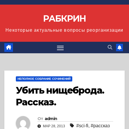
Перейти
к
РАБКРИН
содержимому
Некоторые актуальные вопросы реорганизации
НЕПОЛНОЕ СОБРАНИЕ СОЧИНЕНИЙ
Убить нищеброда.
Рассказ.
От
admin
#sci-fi
,
#рассказ
МАР 28, 2013