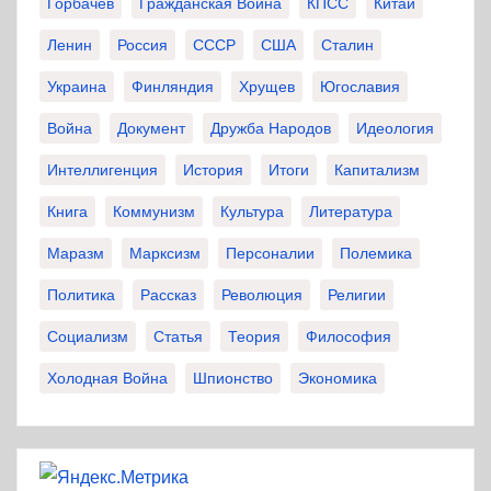
Горбачев
Гражданская Война
КПСС
Китай
Ленин
Россия
СССР
США
Сталин
Украина
Финляндия
Хрущев
Югославия
Война
Документ
Дружба Народов
Идеология
Интеллигенция
История
Итоги
Капитализм
Книга
Коммунизм
Культура
Литература
Маразм
Марксизм
Персоналии
Полемика
Политика
Рассказ
Революция
Религии
Социализм
Статья
Теория
Философия
Холодная Война
Шпионство
Экономика