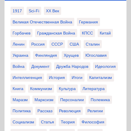
1917
Sci-Fi
XX Век
Великая Отечественная Война
Германия
Горбачев
Гражданская Война
КПСС
Китай
Ленин
Россия
СССР
США
Сталин
Украина
Финляндия
Хрущев
Югославия
Война
Документ
Дружба Народов
Идеология
Интеллигенция
История
Итоги
Капитализм
Книга
Коммунизм
Культура
Литература
Маразм
Марксизм
Персоналии
Полемика
Политика
Рассказ
Революция
Религии
Социализм
Статья
Теория
Философия