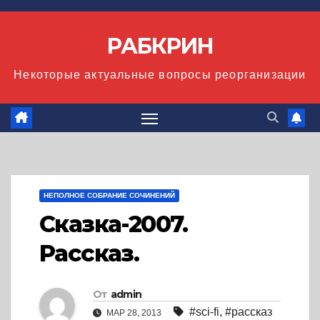
Перейти
к
РАБКРИН
содержимому
Некоторые актуальные вопросы реорганизации
НЕПОЛНОЕ СОБРАНИЕ СОЧИНЕНИЙ
Сказка-2007.
Рассказ.
От
admin
#sci-fi
,
#рассказ
МАР 28, 2013