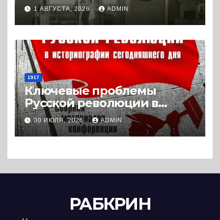
Холодной войны. 1945-1989.
1 АВГУСТА, 2026
ADMIN
(2018) * Книга
1917
Ключевые проблемы
Русской революции в
историографии
30 ИЮЛЯ, 2026
ADMIN
сегодняшнего дня (2024) *
Книга
РАБКРИН