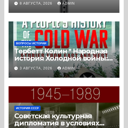
Экстремальная
8 АВГУСТА, 2026
ADMIN
политизация без
политических
последствий (2026) *
Реферат книги
ВОПРОСЫ ИСТОРИИ
Тербетт Колин * Народная
история Холодной войны:
истории с Востока и Запада
3 АВГУСТА, 2026
ADMIN
(2023) * Реферат книги
ИСТОРИЯ СССР
Советская культурная
дипломатия в условиях