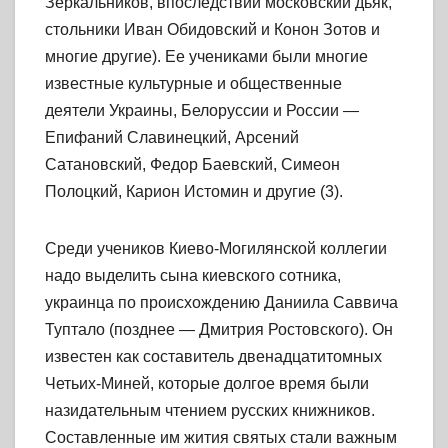
Зеркальников, впоследствии московский дьяк,
стольники Иван Обидовский и Конон Зотов и
многие другие). Ее учениками были многие
известные культурные и общественные
деятели Украины, Белоруссии и России —
Епифаний Славинецкий, Арсений
Сатановский, Федор Баевский, Симеон
Полоцкий, Карион Истомин и другие (3).
Среди учеников Киево-Могилянской коллегии
надо выделить сына киевского сотника,
украинца по происхождению Даниила Саввича
Туптало (позднее — Дмитрия Ростовского). Он
известен как составитель двенадцатитомных
Четьих-Миней, которые долгое время были
назидательным чтением русских книжников.
Составленные им жития святых стали важным