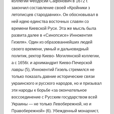
коллегии Феодосии Сафонович в 1672 г.
закончил составление своей «Кройники з
летописцев стародавних». Он обосновывал в
ней идею единства восточных славян со
времени Киевской Руси. Эта же мысль была
развита далее в «Синопсисе» Иннокентия
Гизеля». Один из образованнейших людей
своего времени, умный и дальновидный
политик, ректор Киево- Могилянской коллегии,
а с 1656г. и архимандрит Киево-Печерской
лавры (5), Иннокентий Гизель стремился не
только показать давние исторические связи
украинского и русского народов, но и призывал
эти народы к борьбе «за окончательное
воссоединение с Русским государством всей
Украины — не только Левобережной, но и
Правобережной» (6). Убежденный монархист,