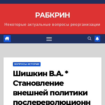
Перейти
к
РАБКРИН
содержимому
Некоторые актуальные вопросы реорганизации
ВОПРОСЫ ИСТОРИИ
Шишкин В.А. *
Становление
внешней политики
послереволюционн