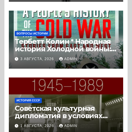
политических
последствий (2026) *
Реферат книги
ВОПРОСЫ ИСТОРИИ
Тербетт Колин * Народная
история Холодной войны:
истории с Востока и Запада
3 АВГУСТА, 2026
ADMIN
(2023) * Реферат книги
ИСТОРИЯ СССР
Советская культурная
дипломатия в условиях
Холодной войны. 1945-1989.
1 АВГУСТА, 2026
ADMIN
(2018) * Книга