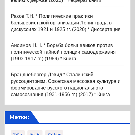
великих держав (2022) * Реферат книги
Раков Т.Н. * Политические практики
большевистской организации Ленинграда в
дискуссиях 1921 и 1925 гг. (2020) * Диссертация
Ансимов Н.Н. * Борьба большевиков против
политической тайной полиции самодержавия
(1903-1917 гг.) (1989) * Книга
Бранднебергер Дэвид * Сталинский
руссоцентризм. Советская массовая культура и
формирование русского национального
самосознания (1931-1956 гг.) (2017) * Книга
Метки:
1917
Sci-Fi
XX Век