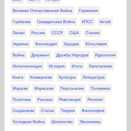
Великая Отечественная Война
Германия
Горбачев
Гражданская Война
КПСС
Китай
Ленин
Россия
СССР
США
Сталин
Украина
Финляндия
Хрущев
Югославия
Война
Документ
Дружба Народов
Идеология
Интеллигенция
История
Итоги
Капитализм
Книга
Коммунизм
Культура
Литература
Маразм
Марксизм
Персоналии
Полемика
Политика
Рассказ
Революция
Религии
Социализм
Статья
Теория
Философия
Холодная Война
Шпионство
Экономика