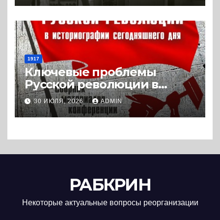
1917
Ключевые проблемы
Русской революции в
историографии
30 ИЮЛЯ, 2026
ADMIN
сегодняшнего дня (2024) *
Книга
РАБКРИН
Некоторые актуальные вопросы реорганизации