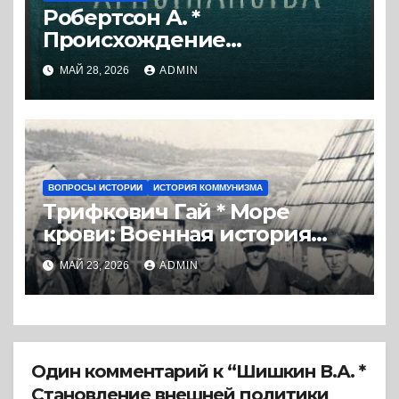
Робертсон А. *
Происхождение
христианства (1959) * Книга
МАЙ 28, 2026
ADMIN
ВОПРОСЫ ИСТОРИИ
ИСТОРИЯ КОММУНИЗМА
Трифкович Гай * Море
крови: Военная история
партизанского движения в
МАЙ 23, 2026
ADMIN
Югославии 1941–1945 (2022) *
Реферат книги
Один комментарий к “Шишкин В.А. *
Становление внешней политики