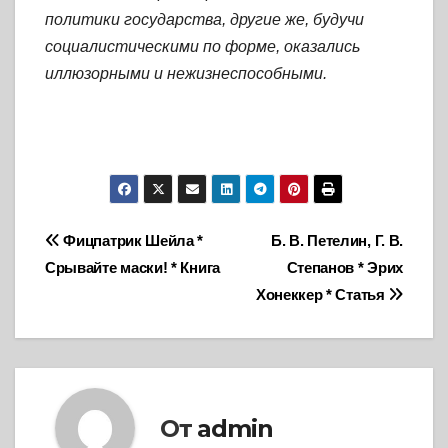
политики государства, другие же, будучи
социалистическими по форме, оказались
иллюзорными и нежизнеспособными.
Навигация
Фицпатрик Шейла *
Б. В. Петелин, Г. В.
Срывайте маски! * Книга
Степанов * Эрих
по
Хонеккер * Статья
записям
От
admin