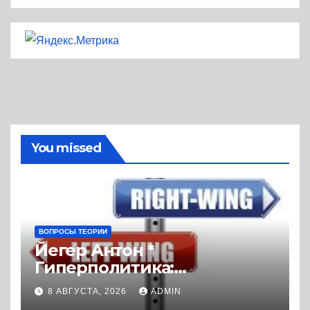
You missed
ВОПРОСЫ ТЕОРИИ
Йегер Антон *
Гиперполитика:
Экстремальная
8 АВГУСТА, 2026
ADMIN
политизация без