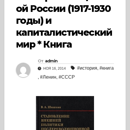
ой России (1917-1930
годы) и
капиталистический
мир * Книга
От
admin
#история
,
#книга
НОЯ 16, 2014
,
#Ленин
,
#СССР