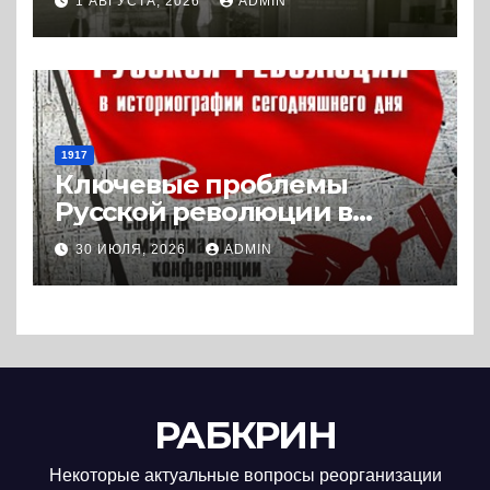
1 АВГУСТА, 2026
ADMIN
(2018) * Книга
1917
Ключевые проблемы
Русской революции в
историографии
30 ИЮЛЯ, 2026
ADMIN
сегодняшнего дня (2024) *
Книга
РАБКРИН
Некоторые актуальные вопросы реорганизации