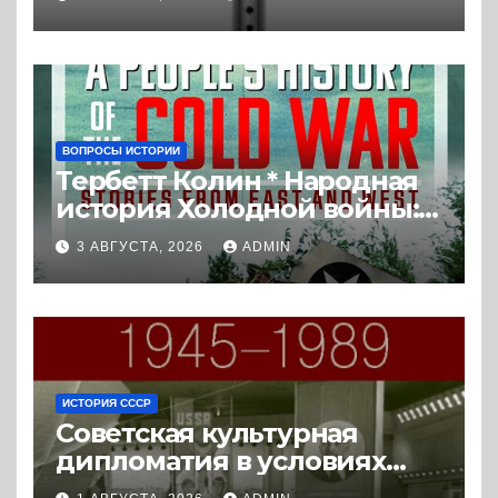
политизация без
политических
последствий (2026) *
Реферат книги
ВОПРОСЫ ИСТОРИИ
Тербетт Колин * Народная
история Холодной войны:
истории с Востока и Запада
3 АВГУСТА, 2026
ADMIN
(2023) * Реферат книги
ИСТОРИЯ СССР
Советская культурная
дипломатия в условиях
Холодной войны. 1945-1989.