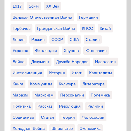
1917
Sci-Fi
XX Век
Великая Отечественная Война
Германия
Горбачев
Гражданская Война
КПСС
Китай
Ленин
Россия
СССР
США
Сталин
Украина
Финляндия
Хрущев
Югославия
Война
Документ
Дружба Народов
Идеология
Интеллигенция
История
Итоги
Капитализм
Книга
Коммунизм
Культура
Литература
Маразм
Марксизм
Персоналии
Полемика
Политика
Рассказ
Революция
Религии
Социализм
Статья
Теория
Философия
Холодная Война
Шпионство
Экономика