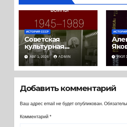
ИСТОРИЯ СССР
ИСТОРИЯ
Советская
Але
культурная
Яко
дипломатия в
Пере
АВГ 1, 2026
ADMIN
ИЮЛ 1
условиях
1991
Холодной войны.
(200
1945-1989. (2018) *
Книга
Добавить комментарий
Ваш адрес email не будет опубликован.
Обязатель
Комментарий
*