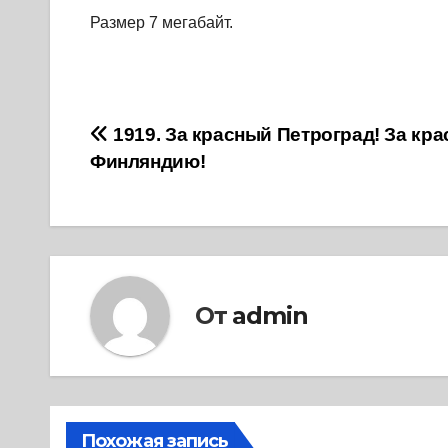
Размер 7 мегабайт.
Навигация
1919. За красный Петроград! За кр
Финляндию!
по
записям
От
admin
Похожая запись