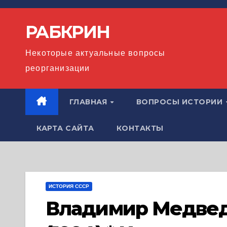
Перейти
к
РАБКРИН
содержимому
Некоторые актуальные вопросы
реорганизации
ГЛАВНАЯ
ВОПРОСЫ ИСТОРИИ
КАРТА САЙТА
КОНТАКТЫ
ИСТОРИЯ СССР
Владимир Медведе