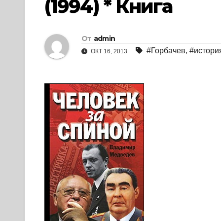
(1994) * Книга
От
admin
#Горбачев
,
#истори
ОКТ 16, 2013