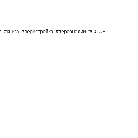
я
,
#книга
,
#перестройка
,
#персоналии
,
#СССР