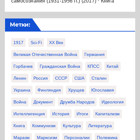
самосознания (1931-1956 гг.) (2017) * Книга
Метки:
1917
Sci-Fi
XX Век
Великая Отечественная Война
Германия
Горбачев
Гражданская Война
КПСС
Китай
Ленин
Россия
СССР
США
Сталин
Украина
Финляндия
Хрущев
Югославия
Война
Документ
Дружба Народов
Идеология
Интеллигенция
История
Итоги
Капитализм
Книга
Коммунизм
Культура
Литература
Маразм
Марксизм
Персоналии
Полемика