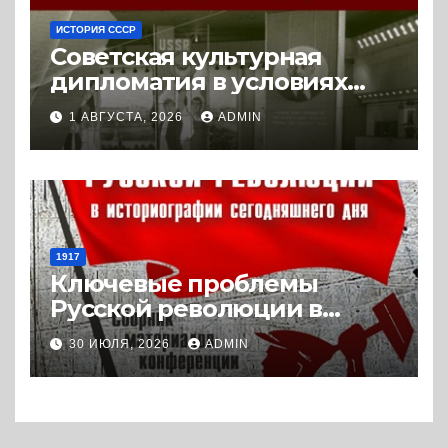
ИСТОРИЯ СССР
Советская культурная
дипломатия в условиях
Холодной войны. 1945-1989.
1 АВГУСТА, 2026
ADMIN
(2018) * Книга
1917
Ключевые проблемы
Русской революции в
историографии
30 ИЮЛЯ, 2026
ADMIN
сегодняшнего дня (2024) *
Книга