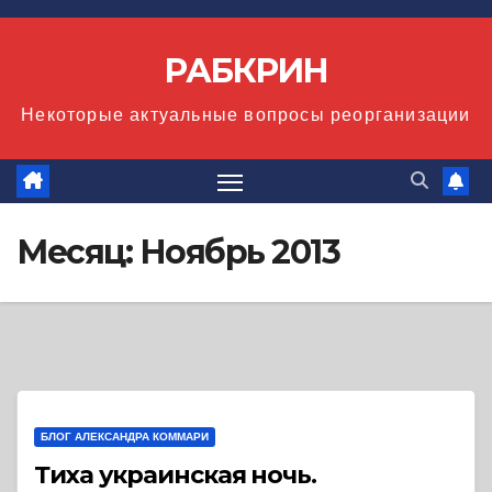
Перейти
к
РАБКРИН
содержимому
Некоторые актуальные вопросы реорганизации
Месяц:
Ноябрь 2013
БЛОГ АЛЕКСАНДРА КОММАРИ
Тиха украинская ночь.