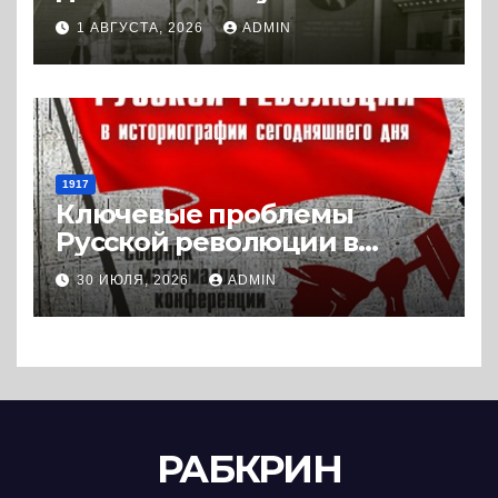
Холодной войны. 1945-1989.
1 АВГУСТА, 2026
ADMIN
(2018) * Книга
1917
Ключевые проблемы
Русской революции в
историографии
30 ИЮЛЯ, 2026
ADMIN
сегодняшнего дня (2024) *
Книга
РАБКРИН