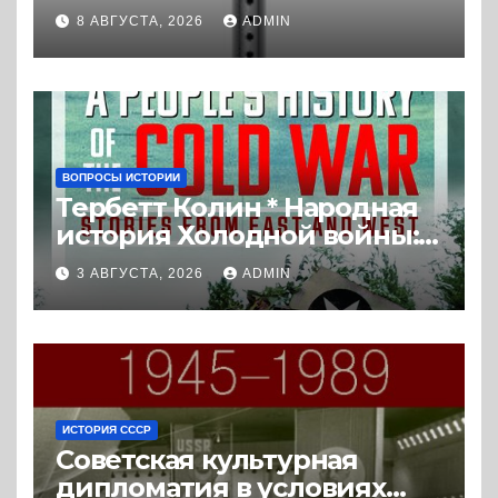
Экстремальная
8 АВГУСТА, 2026
ADMIN
политизация без
политических
последствий (2026) *
Реферат книги
ВОПРОСЫ ИСТОРИИ
Тербетт Колин * Народная
история Холодной войны:
истории с Востока и Запада
3 АВГУСТА, 2026
ADMIN
(2023) * Реферат книги
ИСТОРИЯ СССР
Советская культурная
дипломатия в условиях