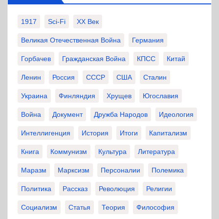
1917
Sci-Fi
XX Век
Великая Отечественная Война
Германия
Горбачев
Гражданская Война
КПСС
Китай
Ленин
Россия
СССР
США
Сталин
Украина
Финляндия
Хрущев
Югославия
Война
Документ
Дружба Народов
Идеология
Интеллигенция
История
Итоги
Капитализм
Книга
Коммунизм
Культура
Литература
Маразм
Марксизм
Персоналии
Полемика
Политика
Рассказ
Революция
Религии
Социализм
Статья
Теория
Философия