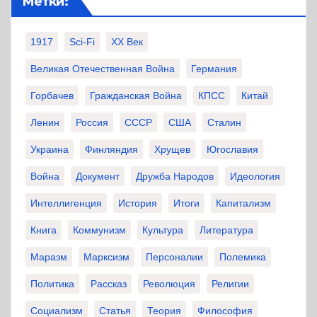
Метки:
1917
Sci-Fi
XX Век
Великая Отечественная Война
Германия
Горбачев
Гражданская Война
КПСС
Китай
Ленин
Россия
СССР
США
Сталин
Украина
Финляндия
Хрущев
Югославия
Война
Документ
Дружба Народов
Идеология
Интеллигенция
История
Итоги
Капитализм
Книга
Коммунизм
Культура
Литература
Маразм
Марксизм
Персоналии
Полемика
Политика
Рассказ
Революция
Религии
Социализм
Статья
Теория
Философия