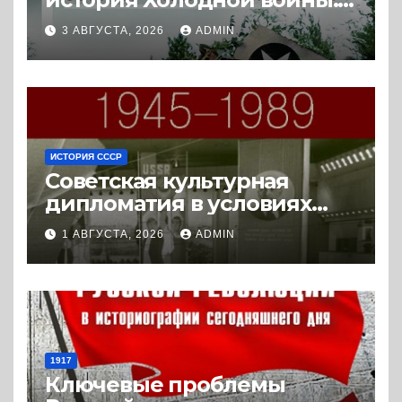
истории с Востока и Запада
3 АВГУСТА, 2026
ADMIN
(2023) * Реферат книги
ИСТОРИЯ СССР
Советская культурная
дипломатия в условиях
Холодной войны. 1945-1989.
1 АВГУСТА, 2026
ADMIN
(2018) * Книга
1917
Ключевые проблемы