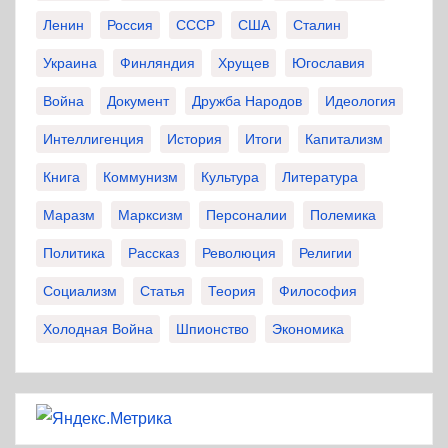
Ленин
Россия
СССР
США
Сталин
Украина
Финляндия
Хрущев
Югославия
Война
Документ
Дружба Народов
Идеология
Интеллигенция
История
Итоги
Капитализм
Книга
Коммунизм
Культура
Литература
Маразм
Марксизм
Персоналии
Полемика
Политика
Рассказ
Революция
Религии
Социализм
Статья
Теория
Философия
Холодная Война
Шпионство
Экономика