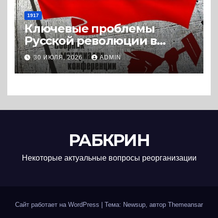
1917
Ключевые проблемы
Русской революции в
историографии
30 ИЮЛЯ, 2026
ADMIN
сегодняшнего дня (2024) *
Книга
РАБКРИН
Некоторые актуальные вопросы реорганизации
Сайт работает на WordPress
|
Тема: Newsup, автор
Themeansar