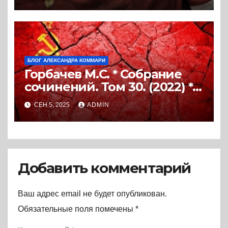
БЛОГ АЛЕКСАНДРА КОММАРИ
Горбачев М.С. * Собрание
сочинений. Том 30. (2022) *
Книга
СЕН 5, 2025
ADMIN
Добавить комментарий
Ваш адрес email не будет опубликован.
Обязательные поля помечены
*