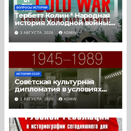
ВОПРОСЫ ИСТОРИИ
Тербетт Колин * Народная
история Холодной войны:
истории с Востока и Запада
3 АВГУСТА, 2026
ADMIN
(2023) * Реферат книги
ИСТОРИЯ СССР
Советская культурная
дипломатия в условиях
Холодной войны. 1945-1989.
1 АВГУСТА, 2026
ADMIN
(2018) * Книга