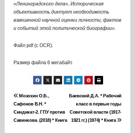
«Ленинградского дела». Историческая
объективность диктует необходимость
взвешенной научной оценки личности, фактов
и событий этой политической биографии».
Файл pdf (с OCR).
Размер файла 6 мегабайт.
Навигация
Мозохин О.Б.,
Баевский Д.А. * Рабочий
Сафонов В.Н. *
класс в первые годы
по
Синдикат-2. ГПУ против
Советской власти (1917-
записям
Савинкова. (2018) * Книга
1921 гг.) (1974) * Книга