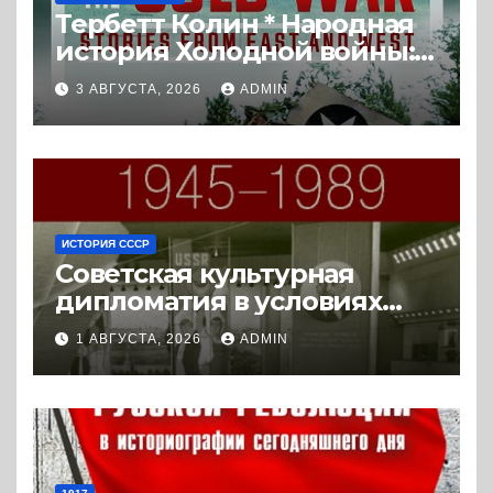
Тербетт Колин * Народная
история Холодной войны:
истории с Востока и Запада
3 АВГУСТА, 2026
ADMIN
(2023) * Реферат книги
ИСТОРИЯ СССР
Советская культурная
дипломатия в условиях
Холодной войны. 1945-1989.
1 АВГУСТА, 2026
ADMIN
(2018) * Книга