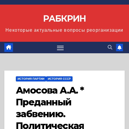
Перейти
к
РАБКРИН
содержимому
Некоторые актуальные вопросы реорганизации
ИСТОРИЯ ПАРТИИ
ИСТОРИЯ СССР
Амосова А.А. *
Преданный
забвению.
Политическая