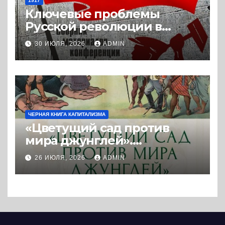
1917
Ключевые проблемы
Русской революции в
историографии
30 ИЮЛЯ, 2026
ADMIN
сегодняшнего дня (2024) *
Книга
ЧЕРНАЯ КНИГА КАПИТАЛИЗМА
«Цветущий сад против
мира джунглей».
Колониальная и
26 ИЮЛЯ, 2026
ADMIN
постколониальная
политика западных
держав. (2025) * Книга и
реферат