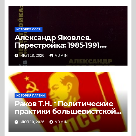
ИСТОРИЯ СССР
Александр Яковлев.
Перестройка: 1985-1991.
Документы. (2008) * Книга
ИЮЛ 18, 2026
ADMIN
ИСТОРИЯ ПАРТИИ
Раков Т.Н. * Политические
практики большевистской
организации Ленинграда в
ИЮЛ 10, 2026
ADMIN
дискуссиях 1921 и 1925 гг.
(2020) * Диссертация