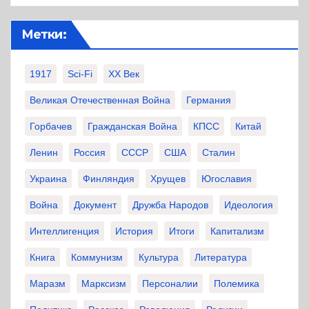
Метки:
1917
Sci-Fi
XX Век
Великая Отечественная Война
Германия
Горбачев
Гражданская Война
КПСС
Китай
Ленин
Россия
СССР
США
Сталин
Украина
Финляндия
Хрущев
Югославия
Война
Документ
Дружба Народов
Идеология
Интеллигенция
История
Итоги
Капитализм
Книга
Коммунизм
Культура
Литература
Маразм
Марксизм
Персоналии
Полемика