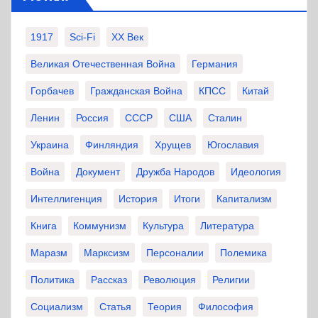
1917
Sci-Fi
XX Век
Великая Отечественная Война
Германия
Горбачев
Гражданская Война
КПСС
Китай
Ленин
Россия
СССР
США
Сталин
Украина
Финляндия
Хрущев
Югославия
Война
Документ
Дружба Народов
Идеология
Интеллигенция
История
Итоги
Капитализм
Книга
Коммунизм
Культура
Литература
Маразм
Марксизм
Персоналии
Полемика
Политика
Рассказ
Революция
Религии
Социализм
Статья
Теория
Философия