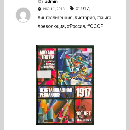
От
admin
#1917
,
ИЮН 1, 2018
#интеллигенция
,
#история
,
#книга
,
#революция
,
#Россия
,
#СССР