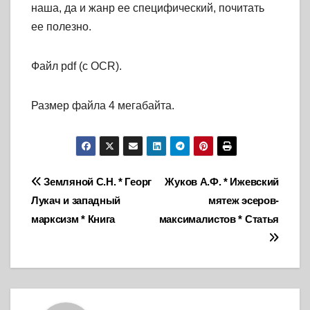
наша, да и жанр ее специфический, почитать
ее полезно.
Файл pdf (с OCR).
Размер файла 4 мегабайта.
Навигация
Земляной С.Н. * Георг
Жуков А.Ф. * Ижевский
Лукач и западный
мятеж эсеров-
по
марксизм * Книга
максималистов * Статья
записям