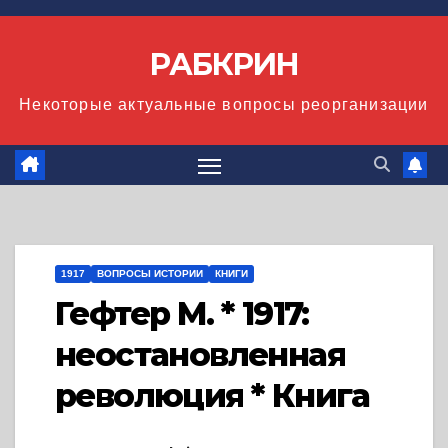
Перейти
к
РАБКРИН
содержимому
Некоторые актуальные вопросы реорганизации
1917
ВОПРОСЫ ИСТОРИИ
КНИГИ
Гефтер М. * 1917:
неостановленная
революция * Книга