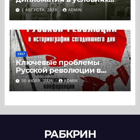
Холодной войны. 1945-1989.
1 АВГУСТА, 2026
ADMIN
(2018) * Книга
1917
Ключевые проблемы
Русской революции в
историографии
30 ИЮЛЯ, 2026
ADMIN
сегодняшнего дня (2024) *
Книга
РАБКРИН