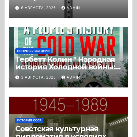
Экстремальная
8 АВГУСТА, 2026
ADMIN
политизация без
политических
последствий (2026) *
Реферат книги
ВОПРОСЫ ИСТОРИИ
Тербетт Колин * Народная
история Холодной войны:
истории с Востока и Запада
3 АВГУСТА, 2026
ADMIN
(2023) * Реферат книги
ИСТОРИЯ СССР
Советская культурная
дипломатия в условиях