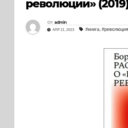
революции» (2019)
От
admin
#книга
,
#революци
АПР 21, 2023