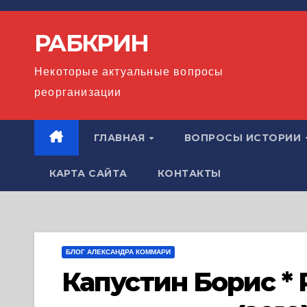
Перейти
к
РАБКРИН
содержимому
Некоторые актуальные вопросы
реорганизации
ГЛАВНАЯ
ВОПРОСЫ ИСТОРИИ
КАРТА САЙТА
КОНТАКТЫ
БЛОГ АЛЕКСАНДРА КОММАРИ
Капустин Борис *