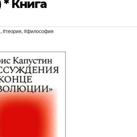
 * Книга
я
,
#теория
,
#философия