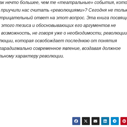
как нечто большее, чем те «театральные» события, кот
приучили нас считать «революциями»? Сегодня не толь
отрицательный ответ на этот вопрос. Эта книга посвящ
а этого тезиса и обосновывающих его аргументов не
 возможность, не говоря уже о необходимости, революции
люции, которая освобождает последнюю от понятия
 парадигмально современное явление, воздавая должное
ьному характеру революции.