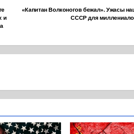
те
«Капитан Волконогов бежал». Ужасы на
х и
СССР для миллениало
га