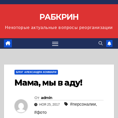
Перейти
к
РАБКРИН
содержимому
Некоторые актуальные вопросы реорганизации
БЛОГ АЛЕКСАНДРА КОММАРИ
Мама, мы в аду!
От
admin
#персоналии
,
НОЯ 25, 2017
#фото