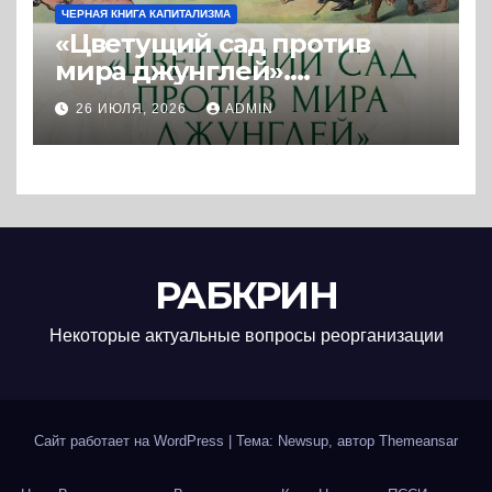
ЧЕРНАЯ КНИГА КАПИТАЛИЗМА
«Цветущий сад против
мира джунглей».
Колониальная и
26 ИЮЛЯ, 2026
ADMIN
постколониальная
политика западных
держав. (2025) * Книга и
реферат
РАБКРИН
Некоторые актуальные вопросы реорганизации
Сайт работает на WordPress
|
Тема: Newsup, автор
Themeansar