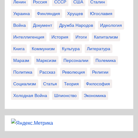
Ленин
Россия
СССР
США
Сталин
Украина
Финляндия
Хрущев
Югославия
Война
Документ
Дружба Народов
Идеология
Интеллигенция
История
Итоги
Капитализм
Книга
Коммунизм
Культура
Литература
Маразм
Марксизм
Персоналии
Полемика
Политика
Рассказ
Революция
Религии
Социализм
Статья
Теория
Философия
Холодная Война
Шпионство
Экономика