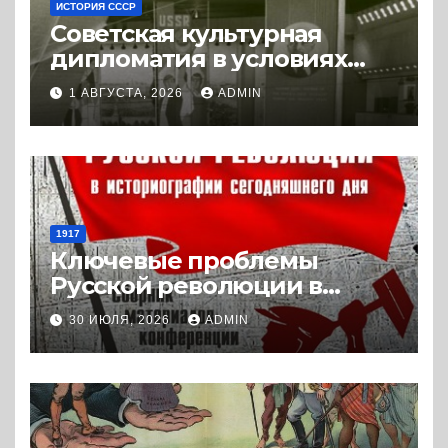
ИСТОРИЯ СССР
Советская культурная
дипломатия в условиях
Холодной войны. 1945-1989.
1 АВГУСТА, 2026
ADMIN
(2018) * Книга
1917
Ключевые проблемы
Русской революции в
историографии
30 ИЮЛЯ, 2026
ADMIN
сегодняшнего дня (2024) *
Книга