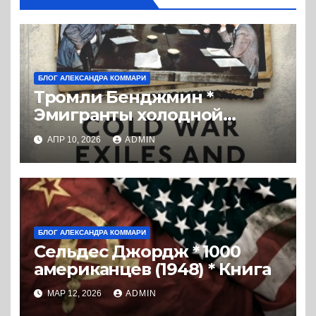
БЛОГ АЛЕКСАНДРА КОММАРИ
Тромли Бенджмин *
Эмигранты холодной
войны и ЦРУ: Заговоры с
АПР 10, 2026
ADMIN
целью освобождения
России (2019) * Перевод
книги
БЛОГ АЛЕКСАНДРА КОММАРИ
Сельдес Джордж * 1000
американцев (1948) * Книга
МАР 12, 2026
ADMIN