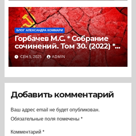
БЛОГ АЛЕКСАНДРА КОММАРИ
Горбачев М.С. * Собрание
сочинений. Том 30. (2022) *
Книга
СЕН 5, 2025
ADMIN
Добавить комментарий
Ваш адрес email не будет опубликован.
Обязательные поля помечены
*
Комментарий
*