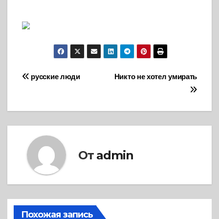
Навигация
русские люди
Никто не хотел умирать
по
записям
От
admin
Похожая запись