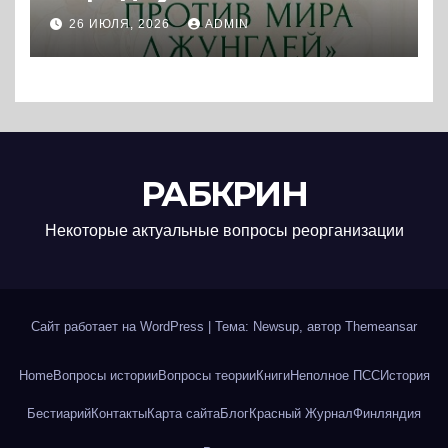
Колониальная и
26 ИЮЛЯ, 2026
ADMIN
постколониальная
политика западных
держав. (2025) * Книга и
реферат
РАБКРИН
Некоторые актуальные вопросы реорганизации
Сайт работает на WordPress
|
Тема: Newsup, автор
Themeansar
Home
Вопросы истории
Вопросы теории
Книги
Неполное ПСС
История
Бестиарий
Контакты
Карта сайта
Блог
Красный Журнал
Финляндия