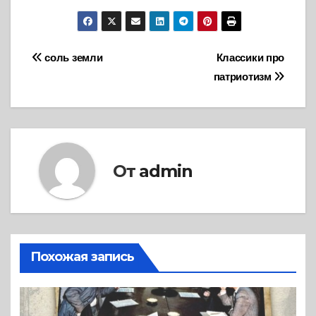
Навигация
соль земли
Классики про
патриотизм
по
записям
От
admin
Похожая запись