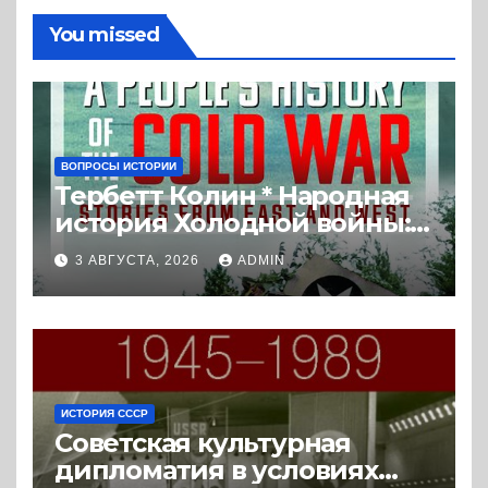
You missed
ВОПРОСЫ ИСТОРИИ
Тербетт Колин * Народная
история Холодной войны:
истории с Востока и Запада
3 АВГУСТА, 2026
ADMIN
(2023) * Реферат книги
ИСТОРИЯ СССР
Советская культурная
дипломатия в условиях