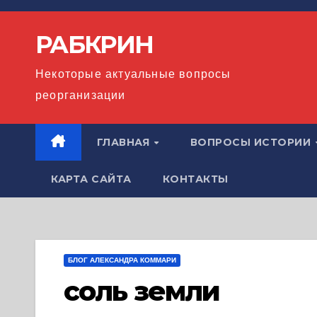
Перейти
к
РАБКРИН
содержимому
Некоторые актуальные вопросы
реорганизации
ГЛАВНАЯ
ВОПРОСЫ ИСТОРИИ
КАРТА САЙТА
КОНТАКТЫ
БЛОГ АЛЕКСАНДРА КОММАРИ
соль земли