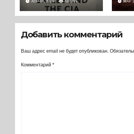
АПР 10, 2026
ADMIN
МАР 1
холодной войны и
ЦРУ: Заговоры с
целью
освобождения
Добавить комментарий
России (2019) *
Перевод книги
Ваш адрес email не будет опубликован.
Обязатель
Комментарий
*