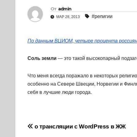
От
admin
#религии
МАР 28, 2013
По данным ВЦИОМ, четыре процента россия
Соль земли
— это такой высокопарный подзаго
Что меня всегда поражало в некоторых религиоз
особенно на Севере Швеции, Норвегии и Фин
себя в лучшие люди города.
Навигация
о трансляции с WordPress в ЖЖ