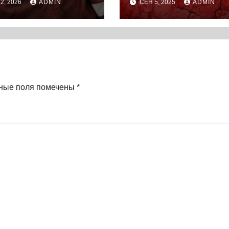
2, 2026
ADMIN
СЕН 5, 2025
ADMIN
30. (2022) * Кни
ные поля помечены
*