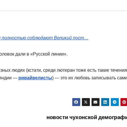
н полностью соблюдают Великий пост…
ловок дали в «Русской линии».
ных людях (кстати, среди лютеран тоже есть такие течения
ляндии —
ривайвелисты
) — это их любовь записывать сам
новости чухонской демограф