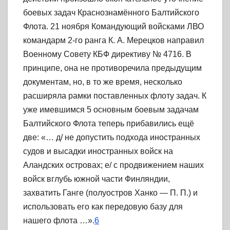
боевых задач Краснознамённого Балтийского
Флота. 21 ноября Командующий войсками ЛВО
командарм 2-го ранга К. А. Мерецков направил
Военному Совету КБФ директиву № 4716. В
принципе, она не противоречила предыдущим
документам, но, в то же время, несколько
расширяла рамки поставленных флоту задач. К
уже имевшимся 5 основным боевым задачам
Балтийского Флота теперь прибавились ещё
две: «… д/ не допустить подхода иностранных
судов и высадки иностранных войск на
Аландских островах; е/ с продвижением наших
войск вглубь южной части Финляндии,
захватить Ганге (полуостров Ханко — П. П.) и
использовать его как передовую базу для
нашего флота …».
6