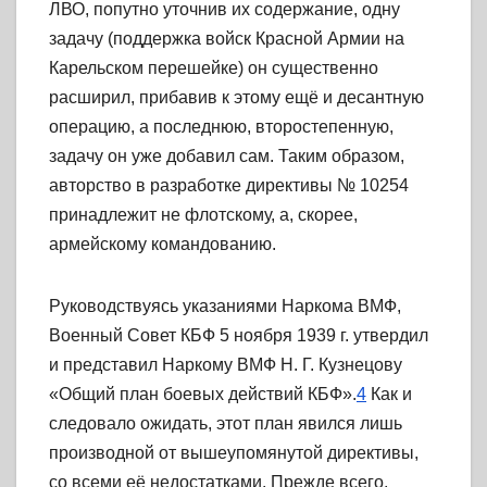
ЛВО, попутно уточнив их содержание, одну
задачу (поддержка войск Красной Армии на
Карельском перешейке) он существенно
расширил, прибавив к этому ещё и десантную
операцию, а последнюю, второстепенную,
задачу он уже добавил сам. Таким образом,
авторство в разработке директивы № 10254
принадлежит не флотскому, а, скорее,
армейскому командованию.
Руководствуясь указаниями Наркома ВМФ,
Военный Совет КБФ 5 ноября 1939 г. утвердил
и представил Наркому ВМФ Н. Г. Кузнецову
«Общий план боевых действий КБФ».
4
Как и
следовало ожидать, этот план явился лишь
производной от вышеупомянутой директивы,
со всеми её недостатками. Прежде всего,