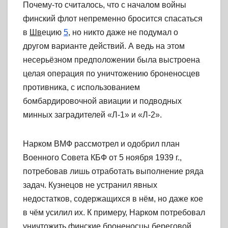
Почему-то считалось, что с началом войны
финский флот непременно бросится спасаться
в
Шв
ецию
5
, но никто даже не подумал о
другом варианте действий. А ведь на этом
несерьёзном предположении была выстроена
целая операция по уничтожению броненосцев
противника, с использованием
бомбардировочной авиации и подводных
минных заградителей «Л-1» и «Л-2».
Нарком ВМФ рассмотрел и одобрил план
Военного Совета КБФ от 5 ноября 1939 г.,
потребовав лишь отработать выполнение ряда
задач. Кузнецов не устранил явных
недостатков, содержащихся в нём, но даже кое
в чём усилил их. К примеру, Нарком потребовал
уничтожить финские броненосцы береговой