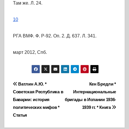
Там же. Л. 24.
10
РГА ВМФ. Ф. Р-92. Оп. 2. Д. 637. Л. 341.
март 2012, Спб.
Навигация
Ватлин А.Ю. *
Кен Бредли *
Советская Республика в
Интернациональные
по
Баварии: история
бригады в Испании 1936-
записям
политических мифов *
1939 гг. * Книга
Статья