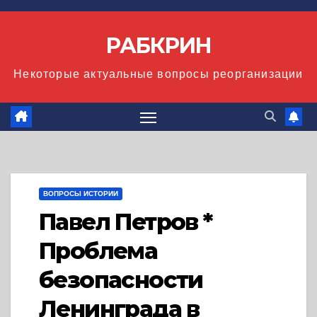
Перейти
к
РАБКРИН
содержимому
Некоторые актуальные вопросы реорганизации
ВОПРОСЫ ИСТОРИИ
Павел Петров *
Проблема
безопасности
Ленинграда в