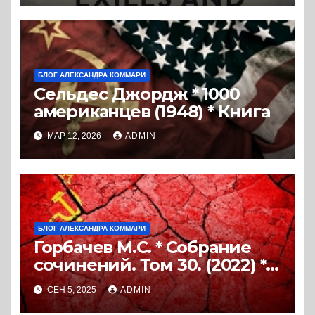
России (2019) * Перевод
книги
БЛОГ АЛЕКСАНДРА КОММАРИ
Сельдес Джордж * 1000
американцев (1948) * Книга
МАР 12, 2026
ADMIN
БЛОГ АЛЕКСАНДРА КОММАРИ
Горбачев М.С. * Собрание
сочинений. Том 30. (2022) *
Книга
СЕН 5, 2025
ADMIN