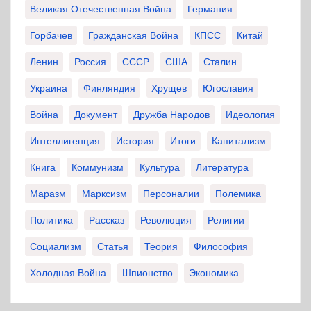
Великая Отечественная Война
Германия
Горбачев
Гражданская Война
КПСС
Китай
Ленин
Россия
СССР
США
Сталин
Украина
Финляндия
Хрущев
Югославия
Война
Документ
Дружба Народов
Идеология
Интеллигенция
История
Итоги
Капитализм
Книга
Коммунизм
Культура
Литература
Маразм
Марксизм
Персоналии
Полемика
Политика
Рассказ
Революция
Религии
Социализм
Статья
Теория
Философия
Холодная Война
Шпионство
Экономика