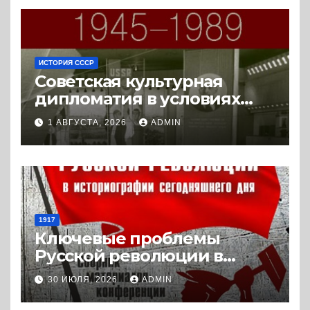
ИСТОРИЯ СССР
Советская культурная
дипломатия в условиях
Холодной войны. 1945-1989.
1 АВГУСТА, 2026
ADMIN
(2018) * Книга
1917
Ключевые проблемы
Русской революции в
историографии
30 ИЮЛЯ, 2026
ADMIN
сегодняшнего дня (2024) *
Книга