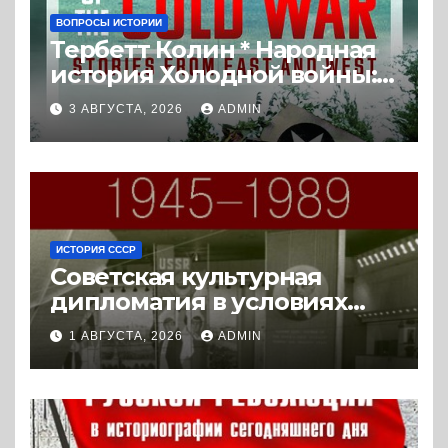
ВОПРОСЫ ИСТОРИИ
Тербетт Колин * Народная
история Холодной войны:
истории с Востока и Запада
3 АВГУСТА, 2026
ADMIN
(2023) * Реферат книги
ИСТОРИЯ СССР
Советская культурная
дипломатия в условиях
Холодной войны. 1945-1989.
1 АВГУСТА, 2026
ADMIN
(2018) * Книга