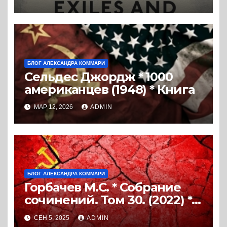
целью освобождения
России (2019) * Перевод
книги
БЛОГ АЛЕКСАНДРА КОММАРИ
Сельдес Джордж * 1000
американцев (1948) * Книга
МАР 12, 2026
ADMIN
БЛОГ АЛЕКСАНДРА КОММАРИ
Горбачев М.С. * Собрание
сочинений. Том 30. (2022) *
Книга
СЕН 5, 2025
ADMIN