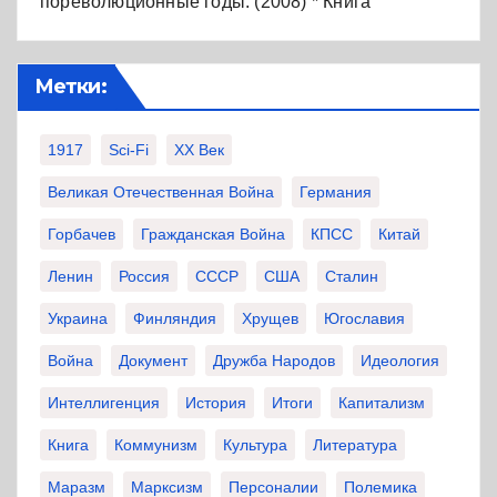
пореволюционные годы. (2008) * Книга
Метки:
1917
Sci-Fi
XX Век
Великая Отечественная Война
Германия
Горбачев
Гражданская Война
КПСС
Китай
Ленин
Россия
СССР
США
Сталин
Украина
Финляндия
Хрущев
Югославия
Война
Документ
Дружба Народов
Идеология
Интеллигенция
История
Итоги
Капитализм
Книга
Коммунизм
Культура
Литература
Маразм
Марксизм
Персоналии
Полемика