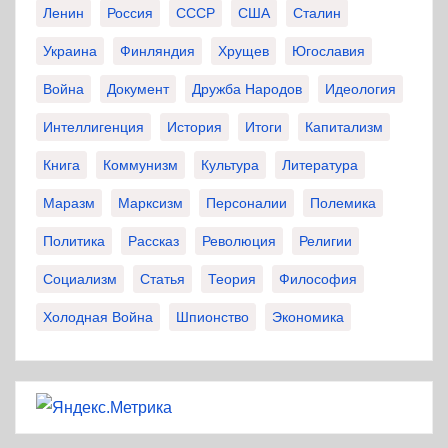
Ленин
Россия
СССР
США
Сталин
Украина
Финляндия
Хрущев
Югославия
Война
Документ
Дружба Народов
Идеология
Интеллигенция
История
Итоги
Капитализм
Книга
Коммунизм
Культура
Литература
Маразм
Марксизм
Персоналии
Полемика
Политика
Рассказ
Революция
Религии
Социализм
Статья
Теория
Философия
Холодная Война
Шпионство
Экономика