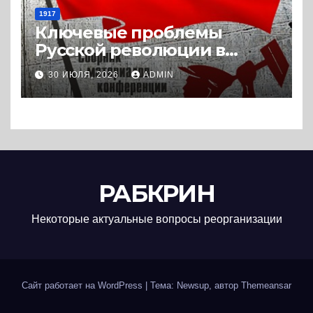
1917
Ключевые проблемы
Русской революции в
историографии
30 ИЮЛЯ, 2026
ADMIN
сегодняшнего дня (2024) *
Книга
РАБКРИН
Некоторые актуальные вопросы реорганизации
Сайт работает на WordPress
|
Тема: Newsup, автор
Themeansar