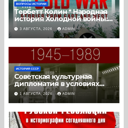
ВОПРОСЫ ИСТОРИИ
Тербетт Колин * Народная
история Холодной войны:
истории с Востока и Запада
3 АВГУСТА, 2026
ADMIN
(2023) * Реферат книги
ИСТОРИЯ СССР
Советская культурная
дипломатия в условиях
Холодной войны. 1945-1989.
1 АВГУСТА, 2026
ADMIN
(2018) * Книга