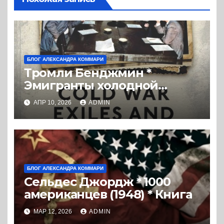
БЛОГ АЛЕКСАНДРА КОММАРИ
Тромли Бенджмин *
Эмигранты холодной
войны и ЦРУ: Заговоры с
АПР 10, 2026
ADMIN
целью освобождения
России (2019) * Перевод
книги
БЛОГ АЛЕКСАНДРА КОММАРИ
Сельдес Джордж * 1000
американцев (1948) * Книга
МАР 12, 2026
ADMIN