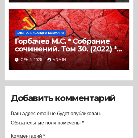
БЛОГ АЛЕКСАНДРА КОММАРИ
Горбачев М.С. * Собрание
сочинений. Том 30. (2022) *
Книга
СЕН 5, 2025
ADMIN
Добавить комментарий
Ваш адрес email не будет опубликован.
Обязательные поля помечены
*
Комментарий
*