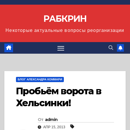
Перейти
к
РАБКРИН
содержимому
Некоторые актуальные вопросы реорганизации
БЛОГ АЛЕКСАНДРА КОММАРИ
Пробьём ворота в
Хельсинки!
От
admin
АПР 15, 2013