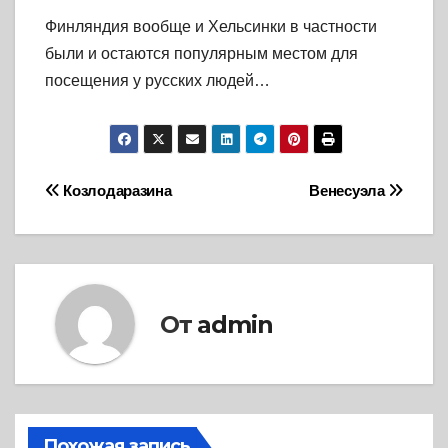
Финляндия вообще и Хельсинки в частности
были и остаются популярным местом для
посещения у русских людей…
Навигация
Козлодаразина
Венесуэла
по
записям
От
admin
Похожая запись