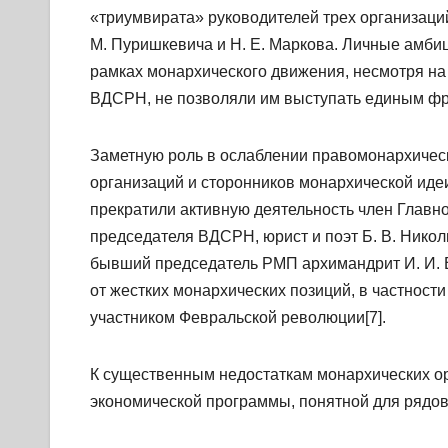
«триумвирата» руководителей трех организаций
М. Пуришкевича и Н. Е. Маркова. Личные амбиц
рамках монархического движения, несмотря на
ВДСРН, не позволяли им выступать единым фр
Заметную роль в ослаблении правомонархическ
организаций и сторонников монархической идеи.
прекратили активную деятельность член Главн
председателя ВДСРН, юрист и поэт Б. В. Никол
бывший председатель РМП архимандрит И. И. В
от жестких монархических позиций, в частност
участником Февральской революции[7].
К существенным недостаткам монархических орг
экономической программы, понятной для рядов