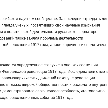
оссийском научном сообществе. За последние тридцать лет
 плеяда ученых, посвятивших свои научные изыскания
и и политической деятельности русских консерваторов.
едований также заняла проблема деятельности
ской революции 1917 года, а также причины их политическ
юдается определенное созвучие в оценках состояния
и Февральской революции 1917 года. Исследователи отмеч
 правомонархических движений накануне революции.
но в глазах широкой общественности и расколото внутрен
 демонстрировало свою недееспособность, что говорит о
 ходе революционных событий 1917 года.