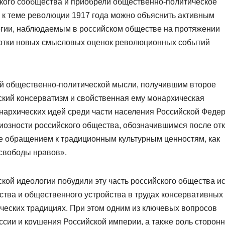
кого сообщества и приобрели общественно-политическое
 к теме революции 1917 года можно объяснить активным
огии, наблюдаемым в российском обществе на протяжении
аботки новых смысловых оценок революционных событий
й общественно-политической мысли, получившим второе
сский консерватизм и свойственная ему монархическая
нархических идей среди части населения Российской Феде
гиозности российского общества, обозначившимся после от
же обращением к традиционным культурным ценностям, как
свободы нравов».
кой идеологии побудили эту часть российского общества ис
ства и общественного устройства в трудах консервативных
ческих традициях. При этом одним из ключевых вопросов
сии и крушения Российской империи, а также роль сторон