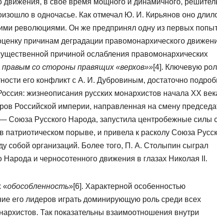
 движения, в свое время мощного и динамичного, решител
изошло в одночасье. Как отмечал Ю. И. Кирьянов оно длил
ими революциями. Он же предпринял одну из первых попыт
оценку причинам деградации правомонархического движени
 существенной причиной ослабления правомонархических
 правым со стороны правящих «верхов»»
[4]. Ключевую рол
тности его конфликт с А. И. Дубровиным, достаточно подро
оссия: жизнеописания русских монархистов начала ХХ века
ров Российской империи, направленная на смену председа
— Союза Русского Народа, запустила центробежные силы 
в патриотическом порыве, и привела к расколу Союза Русс
 собой организаций. Более того, П. А. Столыпин сыграл
 Народа и черносотенного движения в глазах Николая II.
 «
обособленность
»[6]. Характерной особенностью
ие его лидеров играть доминирующую роль среди всех
нархистов. Так показательны взаимоотношения внутри