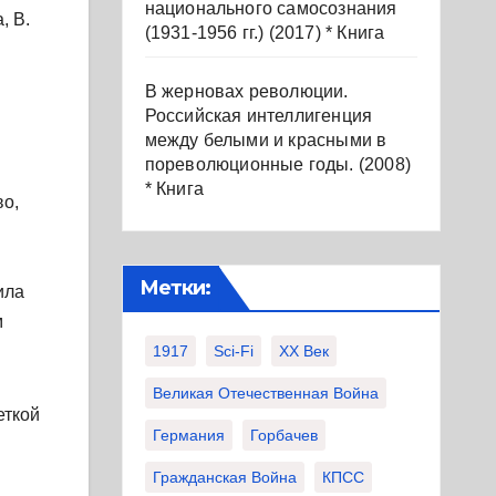
национального самосознания
, В.
(1931-1956 гг.) (2017) * Книга
В жерновах революции.
Российская интеллигенция
между белыми и красными в
пореволюционные годы. (2008)
* Книга
во,
Метки:
ила
м
1917
Sci-Fi
XX Век
Великая Отечественная Война
еткой
Германия
Горбачев
Гражданская Война
КПСС