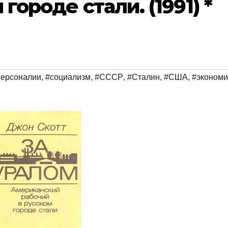
городе стали. (1991) *
персоналии
,
#социализм
,
#СССР
,
#Сталин
,
#США
,
#экономи