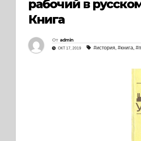
рабочий в русском 
Книга
От
admin
#история
,
#книга
,
#
ОКТ 17, 2019