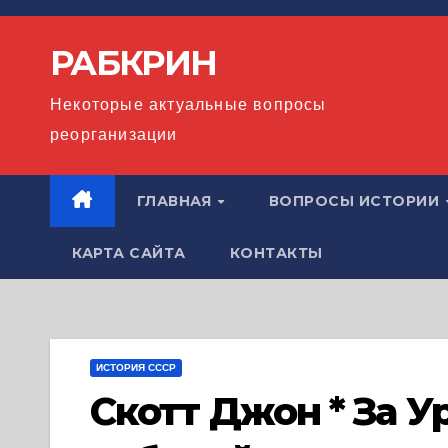
Перейти
к
РАБКРИН
содержимому
Некоторые актуальные вопросы
реорганизации
ГЛАВНАЯ
ВОПРОСЫ ИСТОРИИ
КАРТА САЙТА
КОНТАКТЫ
ИСТОРИЯ СССР
Скотт Джон * За 