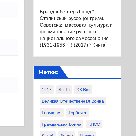
Бранднебергер Дэвид *
Сталинский руссоцентризм.
Советская массовая культура и
формирование русского
национального самосознания
(1931-1956 гг.) (2017) * Книга
Метки:
1917
Sci-Fi
XX Век
Великая Отечественная Война
Германия
Горбачев
Гражданская Война
КПСС
Китай
Ленин
Россия