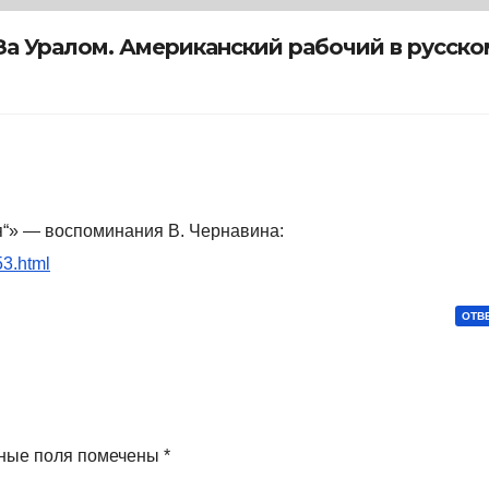
массовая культ
и формирован
За Уралом. Американский рабочий в русско
русского
национального
самосознания
(1931-1956 гг.) (2
* Книга
я“» — воспоминания В. Чернавина:
53.html
ОТВ
ные поля помечены
*