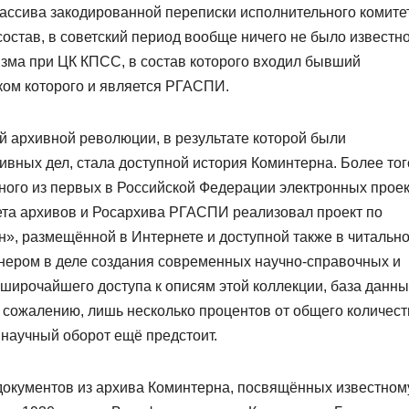
ассива закодированной переписки исполнительного комите
остав, в советский период вообще ничего не было известн
зма при ЦК КПСС, в состав которого входил бывший
ом которого и является РГАСПИ.
й архивной революции, в результате которой были
вных дел, стала доступной история Коминтерна. Более тог
ого из первых в Российской Федерации электронных проек
ета архивов и Росархива РГАСПИ реализовал проект по
», размещённой в Интернете и доступной также в читальн
онером в деле создания современных научно-справочных и
широчайшего доступа к описям этой коллекции, база данны
к сожалению, лишь несколько процентов от общего количест
 научный оборот ещё предстоит.
 документов из архива Коминтерна, посвящённых известном