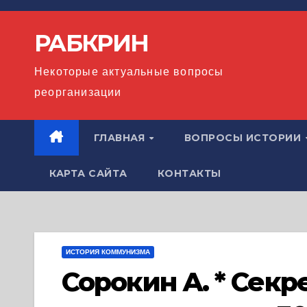
Перейти
к
РАБКРИН
содержимому
Некоторые актуальные вопросы
реорганизации
ГЛАВНАЯ
ВОПРОСЫ ИСТОРИИ
КАРТА САЙТА
КОНТАКТЫ
ИСТОРИЯ КОММУНИЗМА
Сорокин А. * Сек