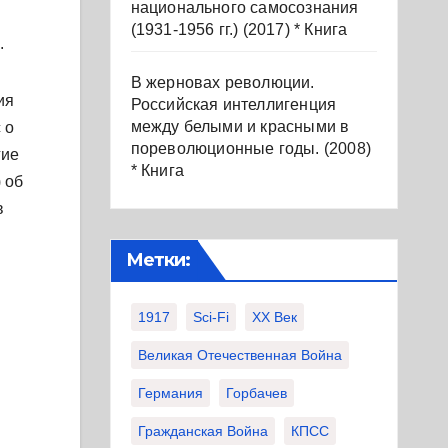
национального самосознания
(1931-1956 гг.) (2017) * Книга
.
В жерновах революции.
ия
Российская интеллигенция
между белыми и красными в
 о
пореволюционные годы. (2008)
гие
* Книга
 об
в
Метки:
1917
Sci-Fi
XX Век
Великая Отечественная Война
Германия
Горбачев
Гражданская Война
КПСС