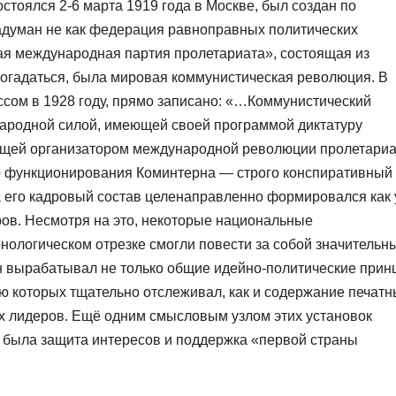
стоялся 2-6 марта 1919 года в Москве, был создан по
адуман не как федерация равноправных политических
ная международная партия пролетариата», состоящая из
догадаться, была мировая коммунистическая революция. В
ссом в 1928 году, прямо записано: «…Коммунистический
ародной силой, имеющей своей программой диктатуру
ющей организатором международной революции пролетариа
р функционирования Коминтерна — строго конспиративный 
 его кадровый состав целенаправленно формировался как 
в. Несмотря на это, некоторые национальные
нологическом отрезке смогли повести за собой значительн
н вырабатывал не только общие идейно-политические прин
ию которых тщательно отслеживал, как и содержание печатн
х лидеров. Ещё одним смысловым узлом этих установок
 была защита интересов и поддержка «первой страны