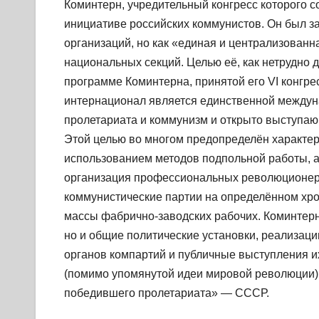
Коминтерн, учредительный конгресс которого со
инициативе российских коммунистов. Он был з
организаций, но как «единая и централизован
национальных секций. Целью её, как нетрудно 
программе Коминтерна, принятой его VI конгре
интернационал является единственной междун
пролетариата и коммунизм и открыто выступа
Этой целью во многом предопределён характе
использованием методов подпольной работы, а
организация профессиональных революционеро
коммунистические партии на определённом хро
массы фабрично-заводских рабочих. Коминтер
но и общие политические установки, реализац
органов компартий и публичные выступления и
(помимо упомянутой идеи мировой революции)
победившего пролетариата» — СССР.