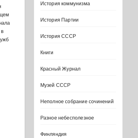
История коммунизма
н
бщем
История Партии
чала
 в
История СССР
лужб
Книги
Красный Журнал
Музей СССР
Неполное собрание сочинений
Разное небесполезное
Финляндия