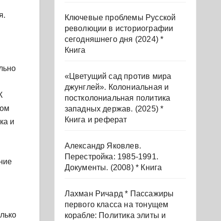
я.
Ключевые проблемы Русской
революции в историографии
сегодняшнего дня (2024) *
Книга
льно
«Цветущий сад против мира
джунглей». Колониальная и
К
постколониальная политика
вом
западных держав. (2025) *
Книга и реферат
ка и
Александр Яковлев.
Перестройка: 1985-1991.
ние
Документы. (2008) * Книга
Лахман Ричард * Пассажиры
первого класса на тонущем
олько
корабле: Политика элиты и