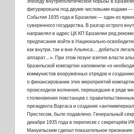
эпизоду внутриполитической борьбы в Бразили
фигурировала под двумя числовыми кодами — 3
События 1935 года в Бразилии — один из ярки
суверенного государства. В разгар острого вн
направлял в адрес ЦК КП Бразилии ряд рекоме
предписание войти в Национально-освободител
как внутри, так и вне Альянса… добиться лега
аппарат…». При этом лозунг взятия власти аль
бразильской компартии напомнили «о необход
коммунистов вооружённых отрядов и созданию
о финансировании этих мероприятий компартие
происходили волнения, перешедшие в ряде мес
столкновения повстанцев с правительственны
президента Варгаса и создание «антиимпериал
Престесом, было подавлено. Генеральный секр
декабре 1935 года в переписке с секретарём 
Мануильским сделал показательное признание: