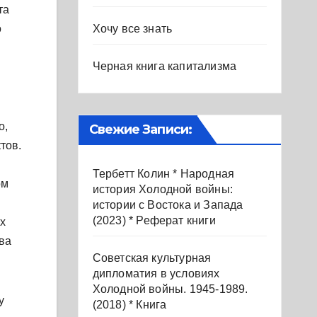
та
Хочу все знать
о
Черная книга капитализма
о,
Свежие Записи:
тов.
Тербетт Колин * Народная
ом
история Холодной войны:
истории с Востока и Запада
(2023) * Реферат книги
х
ва
Советская культурная
дипломатия в условиях
Холодной войны. 1945-1989.
у
(2018) * Книга