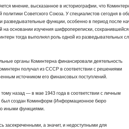
яется мнение, высказанное в историографии, что Коминтер
 политики Советского Союза. У специалистов сегодня в о
 и разведывательные функции, особенно в период после на
ей на основании изучения шифропереписки, сохранившейся
интерн тогда выполнял роль одной из разведывательных с
ральные органы Коминтерна финансировали деятельность
оминтерн получал из СССР в соответствии с решениями
венным источником его финансовых поступлений.
 тому назад — в мае 1943 года в соответствии с личным
-м был создан Коминформ (Информационное бюро
ько иными функциями.
ь засекреченными, а значит, и недоступными для