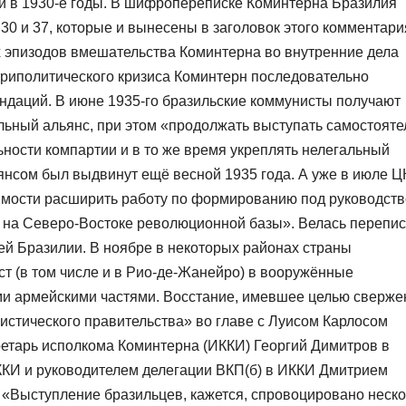
и в 1930-е годы. В шифропереписке Коминтерна Бразилия
0 и 37, которые и вынесены в заголовок этого комментари
х эпизодов вмешательства Коминтерна во внутренние дела
утриполитического кризиса Коминтерн последовательно
ндаций. В июне 1935-го бразильские коммунисты получают
ьный альянс, при этом «продолжать выступать самостояте
льности компартии и в то же время укреплять нелегальный
янсом был выдвинут ещё весной 1935 года. А уже в июле Ц
имости расширить работу по формированию под руководст
 на Северо-Востоке революционной базы». Велась перепис
й Бразилии. В ноябре в некоторых районах страны
т (в том числе и в Рио-де-Жанейро) в вооружённые
ми армейскими частями. Восстание, имевшее целью сверже
истического правительства» во главе с Луисом Карлосом
етарь исполкома Коминтерна (ИККИ) Георгий Димитров в
ИККИ и руководителем делегации ВКП(б) в ИККИ Дмитрием
 «Выступление бразильцев, кажется, спровоцировано неск