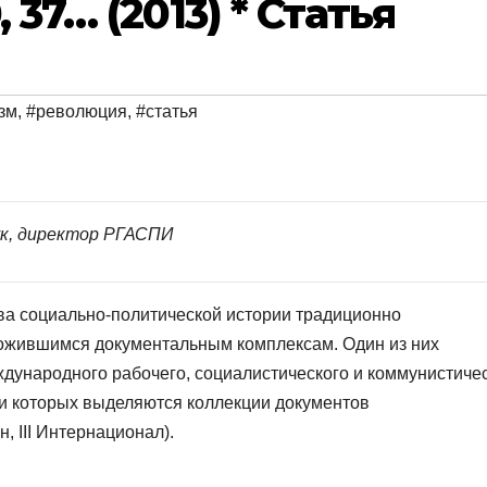
37… (2013) * Статья
зм
,
#революция
,
#статья
ук, директор РГАСПИ
ва социально-политической истории традиционно
ложившимся документальным комплексам. Один из них
ждународного рабочего, социалистического и коммунистиче
и которых выделяются коллекции документов
 III Интернационал).