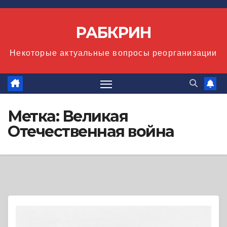
Перейти
к
РАБКРИН
содержимому
Некоторые актуальные вопросы реорганизации
Метка:
Великая
Отечественная война