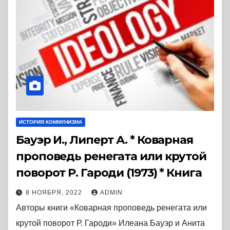
ИСТОРИЯ КОММУНИЗМА
Бауэр И., Липерт А. * Коварная
проповедь ренегата или крутой
поворот Р. Гароди (1973) * Книга
8 НОЯБРЯ, 2022
ADMIN
Авторы книги «Коварная проповедь ренегата или
крутой поворот Р. Гароди» Илеана Бауэр и Анита