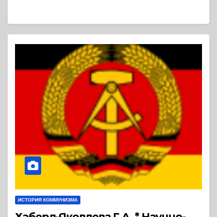
ИСТОРИЯ КОММУНИЗМА
Хаберл-Яковлева Г.А. * Научно-